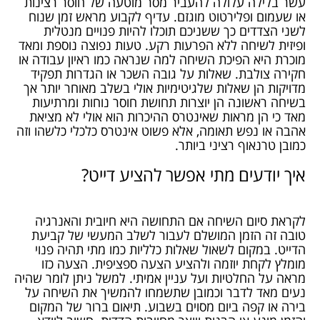
עשר בלילה עלולה להעביר מסר מוטעה של חוסר רצינות
או שעמום ופלירטוט מוגזם. עדיף לקבוע מראש זמן שנוח
לשני הצדדים כך ששניכם תוכלו להיות פנויים מנטלית
ופיזית לשיחה ללא הפרעות רקע. טעות נפוצה נוספת ומאד
מוכרת היא הפיכת השיחה למה שנראה כמו ראיון עבודה או
חקירה צולבת. שאלות על גובה השכר או הגדרות תפקיד
מדויקות הן שאלות שלגיטימיות אולי בשלב מאוחר יותר אך
בשיחה ראשונה הן יוצרות תחושת חוסר נוחות ומרתיעות
מאד כי הן מראות שאינטרס ההיכרות הוא אולי לא מציאת
אהבה או נפש תאומה, אלא פשוט אינטרס כלכלי כלשהו וזה
כמובן טרנאוף רציני ביותר.
איך יודעים מתי אפשר להציע דייט?
לקראת סיום השיחה אם התחושה היא חיובית והאנרגיה
טובה זה הזמן המושלם לעבור לשלב המעשי של קביעת
הדייט. במקום לשאול שאלות כלליות כמו מתי תהיה פנוי
מומלץ לקחת יוזמה ולהציע הצעה ספציפית. הצעה כזו
מראה על החלטיות ועל עניין אמיתי. למשל ניתן לומר שהיה
נעים מאד לדבר וכמובן שתשמחו להמשיך את השיחה על
בירה או קפה ביום מסוים בשבוע. תיאום ברור של המקום