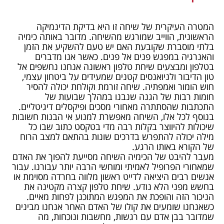
המטרה העיקרית של שיחה זו היא בדיקת הדינמיקה
הראשונית, הווייב שמורגש מהשיחה. מדובר באותה כימיה
בלתי מוסברת שקובעת האם יש טעם להשקיע את הזמן
והאנרגיה במפגש פנים אל פנים. כאשר אנו מדברים
בטלפון ומבצעים שיחת טלפון ראשונה אנחנו נחשפים אל
טון הדיבור ולניואנסים קטנים שמעידים על ביטחון עצמי,
חוש הומור ואמפתיה. שיחה זורמת וקולחת יכולה להסיר
חומות רבות של הגנה שנבנו במהלך שבועות של
התכתבות שהסתתרה מאחורי מסכים ופיקסלים דיגיטליים.
בנוסף לכל אלו, השיחה מאפשרת למנוע אי הבנות חשובות
שיכולות להיווצר בקלות רבה מדי בטקסט כתוב שבו כל
מילה יכולה להתפרש בדרכים שונות בהתאם למצב הרוח
של הקורא באותו הרגע.
מעבר להיבט של הכימיה השיחה מסייעת להפוך את האדם
שמאחורי הפרופיל לאמיתי ומוחשי הרבה יותר עבורנו. עבור
אנשים רבים היציאה לדייט ראשון מלווה בחרדה מסוימת או
בחשש מפני הלא נודע. שיחת טלפון קצרה מקטינה את
הניכור הזה והופכת את המפגש המתוכנן לפחות מאיים.
כשאנחנו שומעים את קולו של האדם האחר אנחנו מבינים
שמדובר בבן אדם עם רגשות, מחשבות ונוכחות, מה