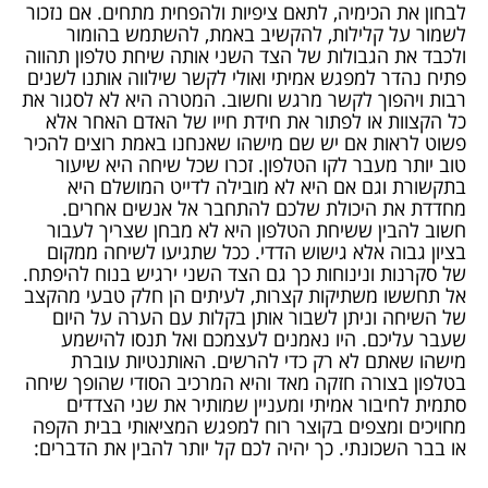
לבחון את הכימיה, לתאם ציפיות ולהפחית מתחים. אם נזכור
לשמור על קלילות, להקשיב באמת, להשתמש בהומור
ולכבד את הגבולות של הצד השני אותה שיחת טלפון תהווה
פתיח נהדר למפגש אמיתי ואולי לקשר שילווה אותנו לשנים
רבות ויהפוך לקשר מרגש וחשוב. המטרה היא לא לסגור את
כל הקצוות או לפתור את חידת חייו של האדם האחר אלא
פשוט לראות אם יש שם מישהו שאנחנו באמת רוצים להכיר
טוב יותר מעבר לקו הטלפון. זכרו שכל שיחה היא שיעור
בתקשורת וגם אם היא לא מובילה לדייט המושלם היא
מחדדת את היכולת שלכם להתחבר אל אנשים אחרים.
חשוב להבין ששיחת הטלפון היא לא מבחן שצריך לעבור
בציון גבוה אלא גישוש הדדי. ככל שתגיעו לשיחה ממקום
של סקרנות ונינוחות כך גם הצד השני ירגיש בנוח להיפתח.
אל תחששו משתיקות קצרות, לעיתים הן חלק טבעי מהקצב
של השיחה וניתן לשבור אותן בקלות עם הערה על היום
שעבר עליכם. היו נאמנים לעצמכם ואל תנסו להישמע
מישהו שאתם לא רק כדי להרשים. האותנטיות עוברת
בטלפון בצורה חזקה מאד והיא המרכיב הסודי שהופך שיחה
סתמית לחיבור אמיתי ומעניין שמותיר את שני הצדדים
מחויכים ומצפים בקוצר רוח למפגש המציאותי בבית הקפה
או בבר השכונתי. כך יהיה לכם קל יותר להבין את הדברים: