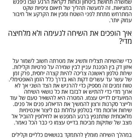
שמשרה תחושת ביטחון ונוחות לקראת הרגע שבו ניפגש
במציאות. זה למעשה תהליך של תיאום ציפיות שקט
המתרחש מתחת לפני השטח ומכין את הקרקע אל חיבור
עמוק יותר.
איך הופכים את השיחה לנעימה ולא מלחיצה
מדי?
כדי שהשיחה תצליח ותשיג את מטרתה חשוב לשמור על
איזון דק בין הפגנת עניין לבין שמירה על פרטיות וקלילות.
שיחת טלפון ראשונה צריכה להיות קצרה יחסית, פרק זמן
של עשר עד עשרים דקות הוא בדרך כלל הזמן האופטימלי.
טווח זמנים זה מספיק כדי להרגיש את הצד השני אך לא
ארוך מדי כדי להתיש או לבזבז את כל נושאי השיחה
המיועדים לדייט עצמו. המטרה היא להשאיר טעם של עוד
ולייצר סקרנות ורצון להמשיך את הדיאלוג פנים אל פנים.
שיחות ארוכות מדי בטלפון עלולות גם ליצור אינטימיות
מלאכותית שתתנפץ ברגע המפגש או לחילופין להוביל אל
מצב של שתיקות מביכות בדייט עצמו כי כבר הכל נאמר.
במהלך השיחה מומלץ להתמקד בנושאים כלליים וקלילים