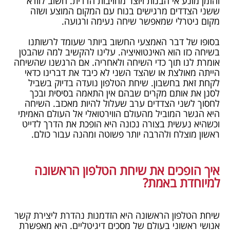
והזמן מונע אי הבנות ויוצר מחויבות הדדית. חשוב לוודא
ששני הצדדים מרגישים בנוח עם המקום המוצע ושזה
מקום ניטרלי שמאפשר שיחה נעימה ורגועה.
בסופו של דבר האמצעי החשוב ביותר שעומד לרשותנו
בשיחה כזו הוא האינטואיציה. עלינו להקשיב למה שהבטן
אומרת לנו תוך כדי השיחה ולאחריה. אם הרגשנו שהשיחה
הייתה מאולצת או שהצד השני לא כיבד את דברינו כדאי
לקחת זאת בחשבון. שיחת הטלפון נועדה בדיוק בשביל
לסנן את אותם מקרים שבהם אין התאמה בסיסית ובכך
לחסוך לשני הצדדים ערב שעלול להיות מאכזב. השיחה
היא הגשר המוביל מהעולם הווירטואלי אל העולם האמיתי
וכשהיא נעשית בצורה נכונה היא הופכת את הדרך לדייט
ראשון מוצלח ולהרבה יותר פשוטה ומהנה עבור כולם.
איך הופכים את שיחת הטלפון הראשונה
למיוחדת באמת?
שיחת הטלפון הראשונה היא הזדמנות נהדרת ליצירת קשר
אנושי ראשוני בעולם של מסכים דיגיטליים. היא מאפשרת