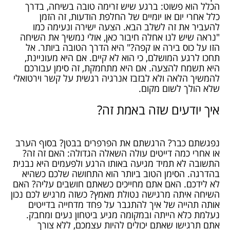
הכלל הוא פשוט: ברגע שיש זרימה טובה בשיחה, בדרך
כלל אחרי יום או יומיים של החלפת הודעות, זה הזמן
להעביר את זה לשלב הבא. הצעה ישירה ונעימה כמו
"נראה שיש לנו אחלה חיבור כאן, אולי נמשיך את השיחה
הזו על כוס בירה או קפה?" היא הדרך הטובה ביותר. אל
תחכו לרגע המושלם, כי הוא לא קיים. אם היא מעוניינת,
היא תשמח להצעה. אם היא מתחמקת, זה סימן עבורכם
להמשיך הלאה ולא לבזבז אנרגיה רגשית על קשר וירטואלי
שלא הולך לשום מקום.
איך יודעים שזה באמת זה?
נפגשתם כבר? הרגשתם את הפרפרים בבטן? בסוף הערב
או אחרי כמה דייטים עולה השאלה הגדולה: האם זה זה?
התשובה לא תמיד מגיעה באותו הרגע ולפעמים היא נבנית
בהדרגה. הסימן הטוב ביותר הוא התחושה שלכם כשהיא
לא לידכם. האם אתם מחייכים כשאתם חושבים עליה? האם
השיחה איתה מרגישה נטולת מאמץ? כשזה מרגיש לכם נכון
אותה תהייה של איך להתגבר על פחד מדחייה בדייטים
נעלמת כלא הייתה ובמקומה מגיע ביטחון נעים ומחבק.
אתם תרגישו שאתם יכולים להיות עצמכם, ללא צורך