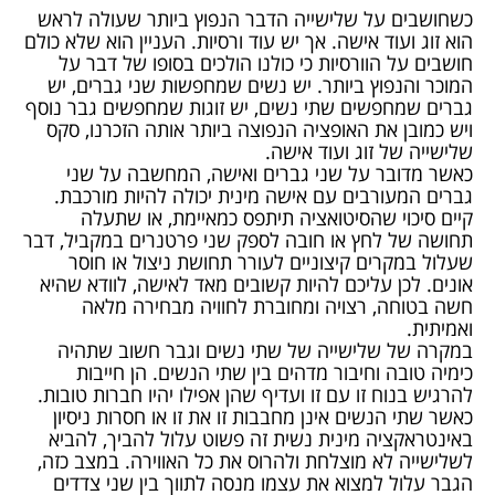
כשחושבים על שלישייה הדבר הנפוץ ביותר שעולה לראש
הוא זוג ועוד אישה. אך יש עוד ורסיות. העניין הוא שלא כולם
חושבים על הוורסיות כי כולנו הולכים בסופו של דבר על
המוכר והנפוץ ביותר. יש נשים שמחפשות שני גברים, יש
גברים שמחפשים שתי נשים, יש זוגות שמחפשים גבר נוסף
ויש כמובן את האופציה הנפוצה ביותר אותה הזכרנו, סקס
שלישייה של זוג ועוד אישה.
כאשר מדובר על שני גברים ואישה, המחשבה על שני
גברים המעורבים עם אישה מינית יכולה להיות מורכבת.
קיים סיכוי שהסיטואציה תיתפס כמאיימת, או שתעלה
תחושה של לחץ או חובה לספק שני פרטנרים במקביל, דבר
שעלול במקרים קיצוניים לעורר תחושת ניצול או חוסר
אונים. לכן עליכם להיות קשובים מאד לאישה, לוודא שהיא
חשה בטוחה, רצויה ומחוברת לחוויה מבחירה מלאה
ואמיתית.
במקרה של שלישייה של שתי נשים וגבר חשוב שתהיה
כימיה טובה וחיבור מדהים בין שתי הנשים. הן חייבות
להרגיש בנוח זו עם זו ועדיף שהן אפילו יהיו חברות טובות.
כאשר שתי הנשים אינן מחבבות זו את זו או חסרות ניסיון
באינטראקציה מינית נשית זה פשוט עלול להביך, להביא
לשלישייה לא מוצלחת ולהרוס את כל האווירה. במצב כזה,
הגבר עלול למצוא את עצמו מנסה לתווך בין שני צדדים