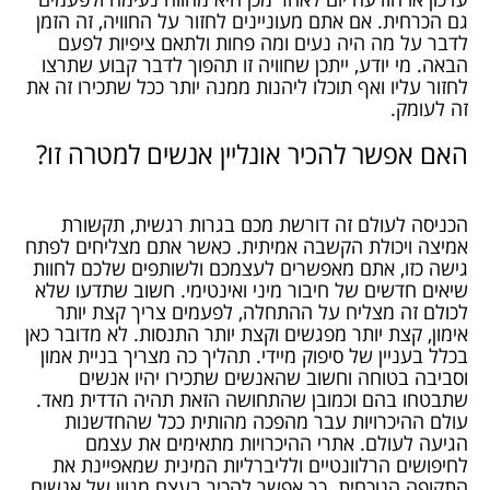
גם הכרחית. אם אתם מעוניינים לחזור על החוויה, זה הזמן
לדבר על מה היה נעים ומה פחות ולתאם ציפיות לפעם
הבאה. מי יודע, ייתכן שחוויה זו תהפוך לדבר קבוע שתרצו
לחזור עליו ואף תוכלו ליהנות ממנה יותר ככל שתכירו זה את
זה לעומק.
האם אפשר להכיר אונליין אנשים למטרה זו?
הכניסה לעולם זה דורשת מכם בגרות רגשית, תקשורת
אמיצה ויכולת הקשבה אמיתית. כאשר אתם מצליחים לפתח
גישה כזו, אתם מאפשרים לעצמכם ולשותפים שלכם לחוות
שיאים חדשים של חיבור מיני ואינטימי. חשוב שתדעו שלא
לכולם זה מצליח על ההתחלה, לפעמים צריך קצת יותר
אימון, קצת יותר מפגשים וקצת יותר התנסות. לא מדובר כאן
בכלל בעניין של סיפוק מיידי. תהליך כה מצריך בניית אמון
וסביבה בטוחה וחשוב שהאנשים שתכירו יהיו אנשים
שתבטחו בהם וכמובן שהתחושה הזאת תהיה הדדית מאד.
עולם ההיכרויות עבר מהפכה מהותית ככל שהחדשנות
הגיעה לעולם. אתרי ההיכרויות מתאימים את עצמם
לחיפושים הרלוונטיים ולליברליות המינית שמאפיינת את
התקופה הנוכחית. כך אפשר להכיר בעצם מגוון של אנשים