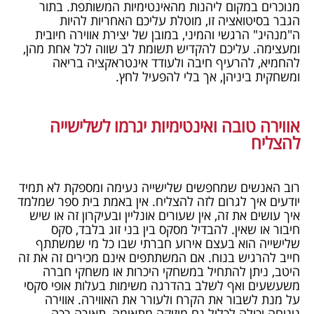
מנוכרים במקום ליהנות מהאינטימיות המשותפת. בתור
הגבר בסיטואציה זו, מוטלת עליכם האחריות להיות
ה"מנהיג" הרגשי והמיני, במובן של יצירת אווירה חיובית
ומעצימה. עליכם להקדיש תשומת לב שווה לכל אחת מהן,
להחמיא, להרעיף חיבה ולעודד אינטראקציה בריאה
ומשחקית ביניהן, אך בלי להפעיל לחץ.
אווירה טובה ואינטימיות יגרמו לשלישייה
להצליח
רוב האנשים שמחפשים שלישייה נעימה ומספקת לא תמיד
יודעים איך לגרום לזה להצליח. אין באמת בית ספר שמלמד
איך עושים את זה, אין שעורים אונליין ובעיקרון זה או שיש
חיבור או שאין. להבדיל מסקס בין בני זוג בלבד, סקס
שלישייה הוא בעצם אירוע חברתי שבו כל מי שמשתתף
חייב להרגיש בנוח. אם המשתתפים אינם מכירים זה את זה
היטב, ניתן להתחיל במשחקי היכרות או משחקי חברה
משעשעים ואף לשלב בהדרגה משימות בעלות אופי סקסי
על מנת לשבור את הקרח ולעורר את האווירה. אווירה
נינוחה יכולה לכלול גם מוזיקה מתאימה, תאורה רכה