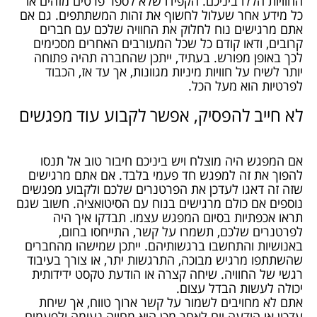
החוויות הללו ביניכם. הקפידו שלא לספר פרטים מזהים או
כל מידע אחר שעלול לחשוף את זהות המשתתפים. גם אם
אתם מרגישים נוח לחלוק את החוויה שלכם עם חברים
קרובים, ודאו קודם כל שכל המעורבים האחרים מסכימים
לכך באופן מפורש. בעתיד, ייתכן שהחברה תהיה פתוחה
יותר לשיח על חוויות מיניות מגוונות, אך עד אז, הכבוד
לפרטיות הוא מעל הכל.
לא חייב להפסיק, אפשר לקבוע עוד מפגשים
אם המפגש היה מוצלח ויש ביניכם חיבור טוב אל תנסו
להפוך את זה למפגש חד פעמי בלבד. אם אתם מרגישים
שזה זה דאגו לעדכן את הפרטנרים שלכם ולקבוע מפגשים
נוספים אם כולם מרגישים בנוח עם הסיטואציה. חשוב שגם
תראו אכפתיות בסיום המפגש עצמו. תבדקו איך היה
לפרטנרים שלכם, תשמרו על קשר, התייחסו בחום,
באנושיות והתחשבו ברגשותיהם. ייתכן שמישהו מהחברים
שהשתתפו מרגיש מבוכה, התרגשות יתר, או צורך בעיבוד
רגשי של החוויה. שיחה קצרה או הודעת טקסט ידידותית
יכולה לעשות הבדל עצום.
אתם לא מחויבים לשמור על קשר ארוך טווח, אך שיחת
עדכון או הודעה יום לאחר מכן היא מחווה נעימה ולפעמים