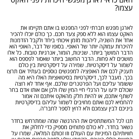
האם כדאי לארגן מפגשי היכרות לפני האקט
עצמו?
לארגן מפגש חברתי לפני המפגש בו אתם תקיימו את
האקט עצמו הוא ללא ספק צעד חכם. כך כולם יוכלו להכיר
אחד את השניה, ליהנות מזמן איכותי ביחד ולקבל הזדמנות
להיכרות עמוקה יותר של האופי. בסופו של דבר, האופי הוא
הדבר המושך ביותר. שנינות, הומור, אנרגיות טובות. כל אלו
מושכים לא פחות. הדבר החשוב ביותר שאסור לפספס הוא
לשמור על דיסקרטיות. שמירה על דיסקרטיות בין כולם
תעניק לכם את האופציה למפגשים נוספים בעתיד אם תרצו
בכך. מעבר לכך, דיסקרטיות בסיטואציות האלו היא מה
ששומר עליכם ועל הפרטנרים שלכם. אף אחד לא רוצה
שכולם ידעו על הרגלי חיי המין שלו ולכן אם אותו אדם בחר
לשתף אתכם, או להיות חלק מהאקט איתכם זה אמור
להחמיא לכם ואתם מחויבים לשמור עליהם בדיסקרטיות
ביניכם לבין עצמכם ולא לרוץ לספר לחבר'ה.
תנו לכל המשתתפים את ההרגשה שמה שמתרחש בחדר
נשאר בחדר. לא כולם פתוחים מספיק כדי לחלוק את
חוויותיהם המיניות עם העולם וזו זכותם המלאה. שמרו על