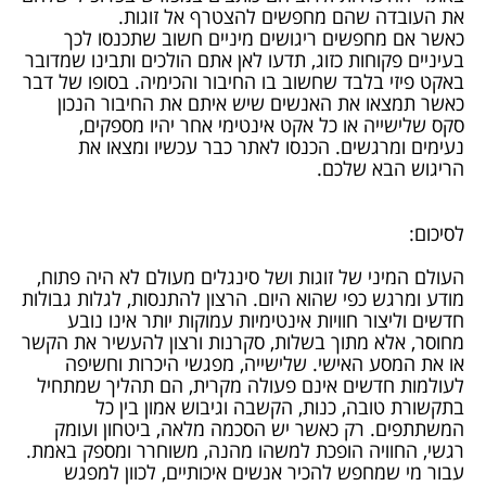
את העובדה שהם מחפשים להצטרף אל זוגות.
כאשר אם מחפשים ריגושים מיניים חשוב שתכנסו לכך
בעיניים פקוחות כזוג, תדעו לאן אתם הולכים ותבינו שמדובר
באקט פיזי בלבד שחשוב בו החיבור והכימיה. בסופו של דבר
כאשר תמצאו את האנשים שיש איתם את החיבור הנכון
סקס שלישייה או כל אקט אינטימי אחר יהיו מספקים,
נעימים ומרגשים. הכנסו לאתר כבר עכשיו ומצאו את
הריגוש הבא שלכם.
לסיכום:
העולם המיני של זוגות ושל סינגלים מעולם לא היה פתוח,
מודע ומרגש כפי שהוא היום. הרצון להתנסות, לגלות גבולות
חדשים וליצור חוויות אינטימיות עמוקות יותר אינו נובע
מחוסר, אלא מתוך בשלות, סקרנות ורצון להעשיר את הקשר
או את המסע האישי. שלישייה, מפגשי היכרות וחשיפה
לעולמות חדשים אינם פעולה מקרית, הם תהליך שמתחיל
בתקשורת טובה, כנות, הקשבה וגיבוש אמון בין כל
המשתתפים. רק כאשר יש הסכמה מלאה, ביטחון ועומק
רגשי, החוויה הופכת למשהו מהנה, משוחרר ומספק באמת.
עבור מי שמחפש להכיר אנשים איכותיים, לכוון למפגש