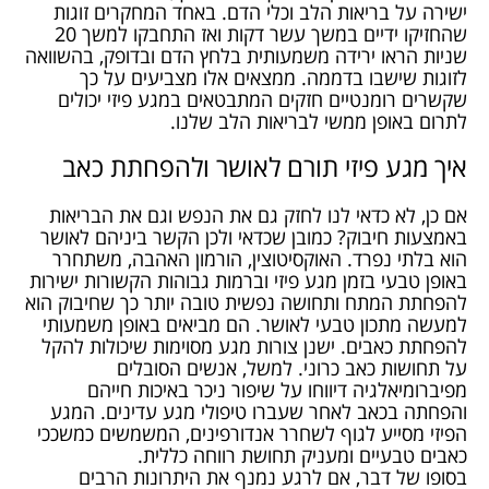
ישירה על בריאות הלב וכלי הדם. באחד המחקרים זוגות
שהחזיקו ידיים במשך עשר דקות ואז התחבקו למשך 20
שניות הראו ירידה משמעותית בלחץ הדם ובדופק, בהשוואה
לזוגות שישבו בדממה. ממצאים אלו מצביעים על כך
שקשרים רומנטיים חזקים המתבטאים במגע פיזי יכולים
לתרום באופן ממשי לבריאות הלב שלנו.
איך מגע פיזי תורם לאושר ולהפחתת כאב
אם כן, לא כדאי לנו לחזק גם את הנפש וגם את הבריאות
באמצעות חיבוק? כמובן שכדאי ולכן הקשר ביניהם לאושר
הוא בלתי נפרד. האוקסיטוצין, הורמון האהבה, משתחרר
באופן טבעי בזמן מגע פיזי וברמות גבוהות הקשורות ישירות
להפחתת המתח ותחושה נפשית טובה יותר כך שחיבוק הוא
למעשה מתכון טבעי לאושר. הם מביאים באופן משמעותי
להפחתת כאבים. ישנן צורות מגע מסוימות שיכולות להקל
על תחושות כאב כרוני. למשל, אנשים הסובלים
מפיברומיאלגיה דיווחו על שיפור ניכר באיכות חייהם
והפחתה בכאב לאחר שעברו טיפולי מגע עדינים. המגע
הפיזי מסייע לגוף לשחרר אנדורפינים, המשמשים כמשככי
כאבים טבעיים ומעניק תחושת רווחה כללית.
בסופו של דבר, אם לרגע נמנף את היתרונות הרבים