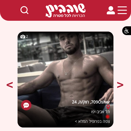
חמים באתר
2
2
709Osher, רווק/ה, 24
מירית,
תל אביב-יפו
בנימי
צפה בפרופיל המלא >
צפה ב