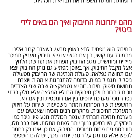
והפחתת המתח משפרת את הבריאות הכללית.
מהם יתרונות החיבוק ואיך הם באים לידי
ביטוי?
החיבוק הוא מפחית לחץ באופן טבעי. כשאדם קרוב אלינו
מתמודד עם קושי, בין אם רגשי או פיזי, חיבוק מעניק תמיכה
מיידית ומוחשית. מגע החיבוק מפחית את תחושת הלחץ
אצל מקבל החיבוק, אך באופן מפתיע גם נותן החיבוק יוצא
עם תחושה נפלאה. פעולת הנתינה של החיבוק מפעילה
מסלולי תגמול במוח, בדומה להתנהגות אימהית ויוצרת
תחושת סיפוק וחיבור. זוהי אינטראקציה שבה שני הצדדים
זוכים ליתרונות ולכן חיבוקים הם לא המלצה אלא חלק בלתי
נפרד מכל מערכת יחסים בין אם רומנטית ובין אם לא.
ההשפעות של הפחתת המתח משפיעות ישירות על חיזוק
המערכת החיסונית. מחקרים רבים הוכיחו שאנשים עם
מערכת תמיכה חברתית ענפה הכוללת מגע פיזי ניכר כמו
חיבוקים, היו בסיכון נמוך יותר לפתח מחלות. ואם כבר חלו,
חוו תסמינים פחות חמורים. החיבוק, אם כן, אינו רק נחמה
לנפש אלא גם מגן על הגוף. יתרה מכך, יש להם השפעה