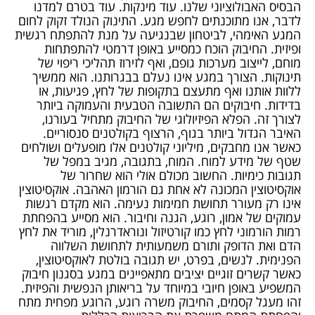
הבסיס האבולוציוני שלנו. עוד מינקות. עוד בטרם למדנו
לדבר, אנו מתוכנתים לחפש מגע. התינוק הנולד זקוק לחום
המגע האימהי, לביטחון שבנגיעה על מנת להתפתח רגשית
ופיזית. החיבוק הוכח כמסייע באופן דרמטי להתפתחות
מוחם, לייצוב מערכות גופם, ואף לזירוז תהליכי ריפוי של
תינוקות. הצורך במגע אינו נעלם בבגרותנו. הוא ממשיך
ללוות אותנו ואף מתעצם בתקופות של לחץ, פגיעות, או
בדידות. חיבוקים הם התשובה הטבעית והעמוקה ביותר
לצורך זה. הפלא הפיזיולוגי של החיבוק מתחיל בעורנו,
האיבר הגדול ביותר בגוף, הרצוף בקולטנים סנסוריים.
כאשר אנו מחבקים, מיליוני קולטנים אלו מופעלים ושולחים
שטף של מידע למוח. המוח, בתגובה, מגיב במפל של
תגובות כימיות. החשוב מכולם אולי הוא שחרור של
אוקסיטוצין המכונה לא אחת גם הורמון האהבה. אוקסיטוצין
אינו רק מעורר תחושת חמימות נעימה. הוא מקדם רגשות
עמוקים של אמון, רוגע, הגנה וחיבור. הוא מסייע בהפחתת
רמות הורמוני לחץ כמו קורטיזול ונוראדרנלין, מוריד את לחץ
הדם ואת הדופק ותורם משמעותית לתחושת השלווה
הפנימית. לנשים, בפרט, יש תגובה בולטת לאוקסיטוצין,
כאשר קשרים זוגיים יציבים מתאפיינים במגע בסגנון חיבוק
המשפיע באופן חיובי במיוחד על בריאותן הנפשית והפיזית.
זהו מעגל קסמים, החיבוק משרה רוגע, הרוגע מפחית מתח