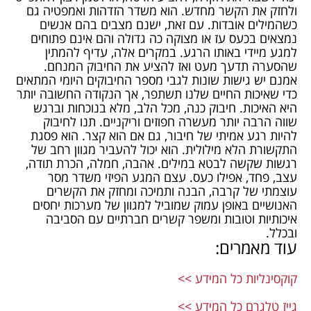
ולחזק את הקשר מחדש. הוא משדר הזדהות ואמפטיה גם
כשהמילים אובדות. עם זאת, ישנם מצבים בהם אנשים
נמצאים בכעס עז או מצוקה כה גדולה והם אינם פתוחים
למגע מיידי באותו הרגע. במקרים אלה, עדיף להמתין
שהסערה תדעך מעט ואז להציע את החיבוק המנחם.
אמנם יש גישות שונות לגבי מספר החיבוקים היומי המתאים
כדי שאיכות החיים שלנו תשתפר, אך הנקודה החשובה יותר
היא האיכות. חיבוק כנה, מכל הלב, מלא בנוכחות וברגש
שווה הרבה יותר מעשרה חפוזים וריקניים. תנו לחיבוק
להיות רגע אמיתי של חיבור, גם אם הוא קצר. הוא פסגת
התקשורת הלא מילולית. הוא יכול להעביר מגוון רחב של
רגשות שקשה לבטא במילים. אהבה, חמלה, הכרת תודה,
עצב, פחד, אפילו כעס. עצם המגע הפיזי משדר מסר
עוצמתי של קרבה, הבנה ותמיכה ומחזק את הקשרים
האנושיים באופן עמוק שמוביל למגוון של מערכות יחסים
איכותיות וטובות ומשפר קשרים חברתיים עם הסביבה
ובכלל.
עוד מאמרים:
קוקסינליות כל המידע >>
גייז טלגרם כל המידע >>