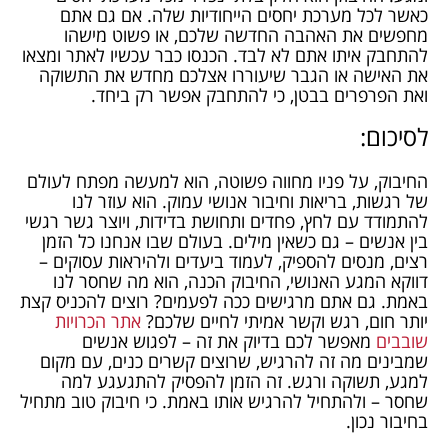
כאשר לכל מערכת יחסים הייחודיות שלה. אם גם אתם
מחפשים את האהבה החדשה שלכם, או פשוט מישהו
להתחבק איתו אתם לא לבד. הכנסו כבר עכשיו לאתר ומצאו
את האישה או הגבר שיעוררו אצלכם מחדש את התשוקה
ואת הפרפרים בבטן, כי להתחבק אפשר רק ביחד.
לסיכום:
החיבוק, על פניו מחווה פשוטה, הוא למעשה מפתח לעולם
של רגשות, בריאות וחיבור אנושי עמוק. הוא עוזר לנו
להתמודד עם לחץ, פחדים ותחושת בדידות, ויוצר גשר רגשי
בין אנשים – גם כשאין מילים. בעולם שבו אנחנו כל הזמן
רצים, מנסים להספיק, לעמוד ביעדים ולהיראות עסוקים –
דווקא המגע האנושי, החיבוק הכנה, הוא מה שחסר לנו
באמת. גם אתם מרגישים ככה לפעמים? רוצים להכניס קצת
יותר חום, רגש וקשר אמיתי לחיים שלכם?
אתר הכרויות
שובבים
מאפשר לכם בדיוק את זה – לפגוש אנשים
שמבינים מה זה להרגיש, שרוצים קשרים כנים, עם מקום
למגע, תשוקה ורגש. זה הזמן להפסיק להתגעגע למה
שחסר – ולהתחיל להרגיש אותו באמת. כי חיבוק טוב מתחיל
בחיבור נכון.