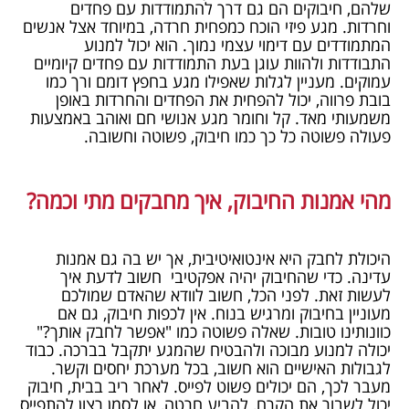
שלהם, חיבוקים הם גם דרך להתמודדות עם פחדים
וחרדות. מגע פיזי הוכח כמפחית חרדה, במיוחד אצל אנשים
המתמודדים עם דימוי עצמי נמוך. הוא יכול למנוע
התבודדות ולהוות עוגן בעת התמודדות עם פחדים קיומיים
עמוקים. מעניין לגלות שאפילו מגע בחפץ דומם ורך כמו
בובת פרווה, יכול להפחית את הפחדים והחרדות באופן
משמעותי מאד. קל וחומר מגע אנושי חם ואוהב באמצעות
פעולה פשוטה כל כך כמו חיבוק, פשוטה וחשובה.
מהי אמנות החיבוק, איך מחבקים מתי וכמה?
היכולת לחבק היא אינטואיטיבית, אך יש בה גם אמנות
עדינה. כדי שהחיבוק יהיה אפקטיבי חשוב לדעת איך
לעשות זאת. לפני הכל, חשוב לוודא שהאדם שמולכם
מעוניין בחיבוק ומרגיש בנוח. אין לכפות חיבוק, גם אם
כוונותינו טובות. שאלה פשוטה כמו "אפשר לחבק אותך?"
יכולה למנוע מבוכה ולהבטיח שהמגע יתקבל בברכה. כבוד
לגבולות האישיים הוא חשוב, בכל מערכת יחסים וקשר.
מעבר לכך, הם יכולים פשוט לפייס. לאחר ריב בבית, חיבוק
יכול לשבור את הקרח, להביע חרטה, או לסמן רצון להתפייס