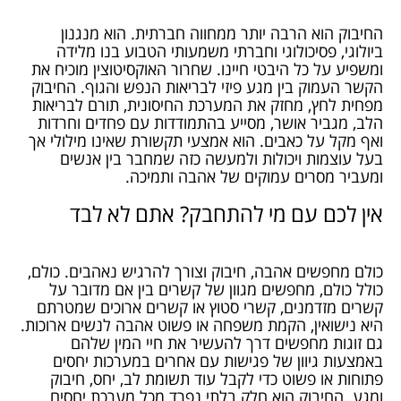
החיבוק הוא הרבה יותר ממחווה חברתית. הוא מנגנון
ביולוגי, פסיכולוגי וחברתי משמעותי הטבוע בנו מלידה
ומשפיע על כל היבטי חיינו. שחרור האוקסיטוצין מוכיח את
הקשר העמוק בין מגע פיזי לבריאות הנפש והגוף. החיבוק
מפחית לחץ, מחזק את המערכת החיסונית, תורם לבריאות
הלב, מגביר אושר, מסייע בהתמודדות עם פחדים וחרדות
ואף מקל על כאבים. הוא אמצעי תקשורת שאינו מילולי אך
בעל עוצמות ויכולות ולמעשה כזה שמחבר בין אנשים
ומעביר מסרים עמוקים של אהבה ותמיכה.
אין לכם עם מי להתחבק? אתם לא לבד
כולם מחפשים אהבה, חיבוק וצורך להרגיש נאהבים. כולם,
כולל כולם, מחפשים מגוון של קשרים בין אם מדובר על
קשרים מזדמנים, קשרי סטוץ או קשרים ארוכים שמטרתם
היא נישואין, הקמת משפחה או פשוט אהבה לנשים ארוכות.
גם זוגות מחפשים דרך להעשיר את חיי המין שלהם
באמצעות גיוון של פגישות עם אחרים במערכות יחסים
פתוחות או פשוט כדי לקבל עוד תשומת לב, יחס, חיבוק
ומגע. החיבוק הוא חלק בלתי נפרד מכל מערכת יחסים