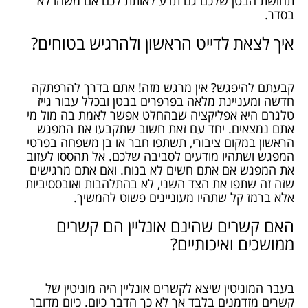
תחושת הבטן שלכם גם תדע לאותת לכם אם משהו לא
בסדר.
איך לצאת לדייט הראשון ולהרגיש בטוחים?
קבעתם להיפגש? אין מרגש מזה! אתם בדרך להרפתקה
חדשה ומעניינת מלאה בפרפרים בבטן ובכלל עבור גייז
טלגרם היא אפליקציה שבהחלט אפשר לאמת בה מול מי
אתם נמצאים. יחד עם זאת חשוב שתקבעו את המפגש
הראשון במקום ציבורי, תשתפו חבר או בן משפחה בפרטי
המפגש ושתהיו מודעים לסביבה שלכם. אל תהססו לעזוב
את המפגש אם אתם חשים לא בנוח. ואם אתם מרגישים
שזה זה שתפו את הצד השני, לא בהתלהבות ואובססיביות
אלא ברמז קל שתהיו מעוניינים פשוט להמשיך.
האם קשרים שהינם אונליין הם קשרים
ממושכים ואיכותיים?
בעבר המוניטין שיצא לקשרים אונליין היה מוניטין של
קשרים מזדמנים בלבד אך לא כך הדבר כיום. כיום מדובר