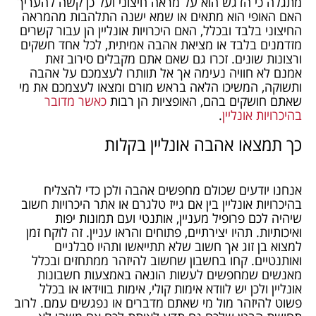
מתגלה כי הדגש הוא על מראה חיצוני ועל כן קשה להעריך
האם האופי הוא מתאים או שמא ישנה התלהבות מהמראה
החיצוני בלבד ובכלל, האם היכרויות אונליין הן עבור קשרים
מזדמנים בלבד או מציאת אהבה אמיתית, לכל אחד חשקים
ורצונות שונים. זכרו גם שאם אתם מקבלים סירוב זאת
אמנם לא חוויה נעימה אך אל תוותרו לעצמכם על אהבה
ותשוקה, המשיכו הלאה בראש מורם ומצאו לעצמכם את מי
שאתם חושקים בהם, האופציות הן רבות
כאשר מדובר
בהיכרויות אונליין
.
כך תמצאו אהבה אונליין בקלות
אנחנו יודעים שכולם מחפשים אהבה ולכן כדי להצליח
בהיכרויות אונליין בין אם גייז טלגרם או אתר היכרויות חשוב
שיהיה לכם פרופיל מעניין, אותנטי ועם תמונות יפות
ואיכותיות. תהיו יצירתיים, פתוחים והראו עניין. זה לוקח זמן
למצוא בן זוג אך חשוב שלא תתייאשו ותהיו סבלניים
ואותנטיים. קחו בחשבון שחשוב להיזהר ממתחזים ובכלל
מאנשים שמחפשים לעשות הונאה באמצעות חשבונות
אונליין ולכן יש לוודא אימות קולי, אימות בווידאו או בכלל
פשוט להיזהר מול מי שאתם מדברים או נפגשים עמם. לרוב