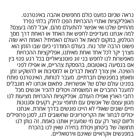
נראה שכיום כמעט כולם מחפשים אהבה באינטרנט.
האפליקציות ואתרי ההכרויות הפכו לחלק בלתי נפרד
מהחיים שלנו ואי אפשר להתעלם מהם. אבל למה בעצם?
למה אנחנו מעדיפים לחפש את האחד או האחת דרך מסך
הטלפון, במקום לצאת אל העולם האמיתי? האמת היא שזה
פשוט הרבה יותר נוח. בעולם המודרני כיום שבו הזמן הוא
מצרך יקר לכל אחד ואחת מאיתנו, אפליקציות ההכרויות
מאפשרות לנו לחפש בני זוג פוטנציאליים בכל רגע פנוי בין
אם בנסיעה באוטובוס, בהפסקת צהריים, או אפילו לפני
השינה. אין צורך לצאת לברים או למסיבות או להשקיע זמן
ומאמץ במפגשים חברתיים. מעבר לנוחות, האינטרנט פותח
בפנינו עולם שלם של אפשרויות. פתאום אנחנו לא מוגבלים
למעגל החברים או המשפחה ויכולים להכיר אנשים מכל
רחבי הארץ ואפילו העולם. אפליקציות ההכרויות מציעות לנו
מגוון עצום של אנשים עם תחומי עניין, רקעים וסגנונות
חיים שונים שאולי לא היינו פוגשים בדרך אחרת. אנחנו
יכולים לבחור את הקריטריונים שחשובים לנו, לסנן פרופילים
וליזום קשר רק עם מי שמעניין אותנו באמת. זה נותן לנו
תחושה של ביטחון ויכולת בחירה שאין לנו בהכרח
במפגשים אקראיים שאינם ווירטואליים.