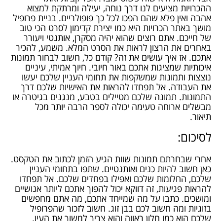
ההכרויות מציעים לנו דרך נוחה, יעילה ומרתקת למצוא
אהבה ואין פלא שהם הפכו לכל כך פופולריים. בניית פרופיל
מושך באתר הכרויות היא כמו יצירת קדימון לסרט הכי טוב
של חייכם. אתם רוצים שהוא יהיה מסקרן, אותנטי ויעורר
באחרים את הרצון לראות את הסרט המלא. משמע, להכיר
אתכם. אז איך עושים את זה? קודם כל, חשוב לבחור תמונות
איכותיות שמציגות אתכם באור חיובי. חיוך אמיתי, עיניים
נוצצות ותמונות שמשקפות את תחומי העניין שלכם יעשו
את העבודה. אל תפחדו להראות את האישיות שלכם דרך
התמונות. תמונה שלכם מטיילים בטבע, מנגנים בגיטרה או
מבשלים ארוחה טעימה יכולה לספר הרבה יותר מכל
תיאור.
לסיכום:
אחרי שבחרתם תמונות שוות הגיע הזמן לכתוב את הטקסט.
כאן חשוב להיות כנים ואותנטיים. שתפו בתחומי העניין
שלכם, החלומות שלכם ואפילו בפחדים שלכם. אל תפחדו
להראות פגיעות, זה דווקא יכול להפוך אתכם ליותר אנושיים
ומושכים. כתבו על מה שמייחד אתכם, מה אתם מחפשים
בזוגיות ומה חשוב לכם בבן זוג. חשוב לזכור שהפרופיל
שלכם הוא כמו חלון ראווה והוא צריך למשוך את העין.