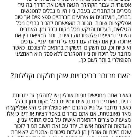
אפשרויות עבור הקהילה הגאה ושינו את הדרך בה גייז
מכירים ומתחברים. בעבר, גייז היו מוגבלים למפגשים
בברים, מועדונים או אירועים חברתיים ספציפיים אך כיום
אפליקציות שונות ומגוונות מאפשרות להכיר גברים מכל
הגילאים, העדות והרקע מכל מקום ובכל זמן. האתרים
השונים מציעים פלטפורמה רצינית יותר למציאת בין אם
ארוכה ובין אם קצרה עם דגש על תחומי עניין, ערכים
ואישיות וכן, גם חשקים ותשוקות בהתאם לרצונכם. כאשר
מדובר על היכרויות גייז הטלגרם ללא ספק היא האמצעי
הפופולרי ביותר לשם כך.
האם מדובר בהיכרויות שהן חלקות וקלילות?
כאשר אתם מחפשים זוגיות אונליין יש לתהליך זה יתרונות
רבים. האתרים הם נגישים וזמינים בכל מקום וזמן ובכלל
כאשר מדובר על גייז טלגרם היא פופולרית כי היא אפליקציה
מאד מאובטחת. אם אתם בוחרים באפליקציות אז דעו כי אלו
מציעות פיצ'רים להתאמה אישית על בסיס תחומי עניין,
העדפות והתאמה אישית. יחד עם זאת חשוב תמיד לזכור
שגם היכרויות אונליין הן בעלות סיכונים ואתגרים. לא אחת