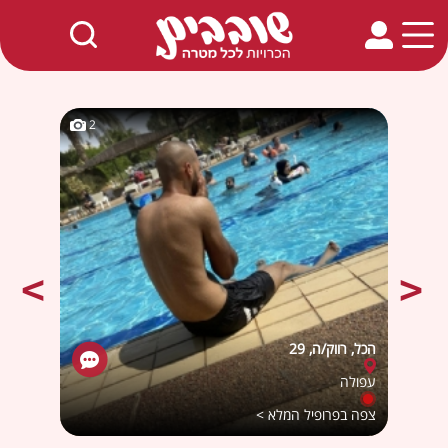
חמים באתר
2
2
הכל, רווק/ה, 29
Mushmush
עפולה
ירושל
צפה בפרופיל המלא >
צפה ב