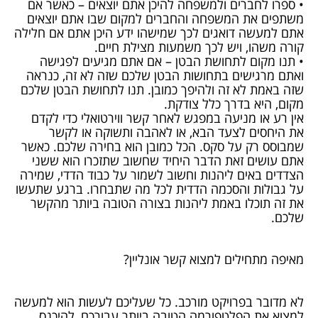
• ספרו לחברים ולמשפחה להיכן אתם יוצאים – כאשר אם
משתפים את המשפחה והחברים למקום שבו אתם יוצאים
אתם למעשה דואגים לכך שמישהו ידע היכן אתם אם חלילה
קורה משהו, ויש לכך משמעות מצילת חיים.
• תנו מקום לתחושת הבטן – אם אתם מגיעים לפגישה
ואתם מרגישים בתחושות הבטן שלכם שזה לא זה, כנראה
שזה באמת לא זה ולהיפך כמובן. תנו לתחושת הבטן שלכם
מקום, היא בדרך כלל צודקת.
אין רע או מניעה במפגש לאחר קשר ווירטואלי כדי לקדם
את היחסים לצעד הבא, או לאהבה ותשוקה או לקשר
שמבוסס רק על סקס. הכל כמובן הוא בחירה שלכם. כאשר
אתם עושים זאת הדבר היחיד שחשוב שתזכרו הוא ששני
הצדדים באים ליהנות וחשוב לשמור על כבוד הדדי, שמירה
על גבולות והסכמה הדדית לכל מה שתבחרו. ברגע שתעשו
את זה תוכלו באמת ליהנות בצורה הטובה ביותר מהקשר
שלכם.
מאיפה מתחילים למצוא קשר אונליין?
לא מדובר בפרויקט מורכב. כל שעליכם לעשות הוא למעשה
למצוא את הפלטפורמה הטובה ביותר עבורכם, להיכנס,