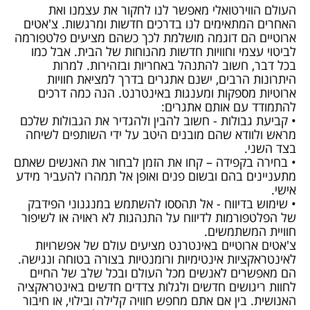
העולם הווירטואלי מאפשר לנו לחקור את עצמנו ואת
האחרים המתאימים לנו בדרכים חדשות ומרגשות. צ'אטים
ארוטיים הם דוגמה מושלמת לכך כשהם מציעים פלטפורמה
לביטוי עצמי וחוויות חדשות מהנוחות של הבית. אבל כמו
בכל דבר, חשוב להתנהל באחריות ובזהירות. למרות
היתרונות הרבים, ישנם אתגרים בדרך למציאת חוויות
ארוטיות מספקות ומענגות באינטרנט. הנה כמה דרכים
להתמודד עם אותם אתגרים:
• קביעת גבולות - חשוב להבין ולהגדיר את הגבולות שלכם
מראש ולוודא שהם מובנים היטב על ידי השותפים לשיחה
בצד השני.
• בחירה בקפידה – קחו את הזמן לבחור את האנשים שאתם
מתעניינים בהם ובשום פנים ואופן אל תמהרו להעביר מידע
אישי.
• שימוש בדיווח - אל תהססו להשתמש במנגנוני הפידבק
של הפלטפורמות לדיווח על התנהגות לא ראויה או לשיפור
חוויית המשתמשים.
צ'אטים ארוטיים באינטרנט מציעים עולם של אפשרויות
לאינטראקציות אינטימיות ורומנטיות בצורה בטוחה ונגישה.
הם מאפשרים לאנשים מכל העולם ובכל שלב של החיים
לחוות ריגושים חדשים ולגלות צדדים חדשים באינטראקציה
האנושית. בין אם אתם מחפש חוויה קלילה ובילוי, או חיבור