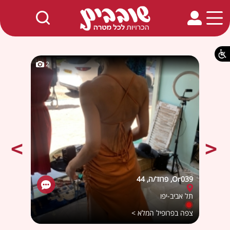
חמים באתר
2
2
Or039, פרוד/ה, 44
בטי, ג
תל אביב-יפו
ירושל
צפה בפרופיל המלא >
צפה ב