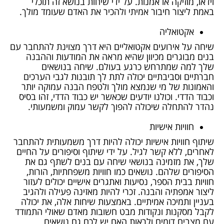
וידאו, מוזיקה או אמנות. על ידי שיחות בנושא זה תוכלי
באמת ליצור חיבור אמיתי ולהכיר את האדם שעומד מולך.
אקטואליה
שיחה על אירועים אקטואליים היא דרך מצוינת להתחבר עם
בנים מבוגרים מכיוון שהיא מראה את המודעות וההבנה
שלך למה שמתרחש כרגע בעולם. שיחה בנושאים
חברתיים וסביבתיים יכולה לתת לך תובנות לגבי הערכים
והאמונות של מי שנמצא מולך ולטפח הבנה עמוקה יותר
וכבוד הדדי. וכולנו יודעים שכאשר יש כבוד הדדי, זהו בסיס
נהדר להתחלה שיכולה להפוך לקשר עמוק ומשמעותי.
חוויות אישיות
שיתוף חוויות אישיות יכולה להיות דרך משמעותית להתחבר
לאחרים, ללא קשר לגיל. על ידי שיתוף וסיפורים על החיים
שלך, את מזמינה בנושאי שיחה עם בנים לשתף גם את
הסיפורים שלהם. נושאים כמו חוויות משפחתיות, הורות,
חוויות בבית הספר, נסיעות ואתגרים אישיים יכולים לעזור
ליצור אמפתיה והבנה. זכרי להיות מאזינה פעילה ולהגיב
בעניין ותמיכה אמיתיים. באמצעות שיחות אלה, את יכולה
לקבל מסקנות ונקודות מבט חשובות מאדם שאולי התמודד
עם מצבים דומים ולראות האם יש לכם גם נושאים