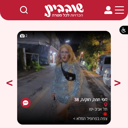
חמים באתר
2
2
לוסי חמה, רווק/ה, 38
Loli26, רווק/
תל אביב-יפו
בני ב
צפה בפרופיל המלא >
צפה ב