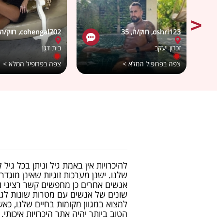
oshri123, רווק/ה, 35
cohengal702, רווק/ה, 26
זכרון יעקב
בית דגן
צפה בפרופיל המלא >
צפה בפרופיל המלא >
להיכרויות אין באמת גיל וניתן בכל גי
שלנו. ישנן מערכות זוגיות שאינן מוגדר
אנשים אחרים כן מחפשים קשר רציני ו
שונים של אנשים עם מטרות שונות לגבי
למצוא במגוון מקומות בחיים שלנו, כ
הטוב ביותר יהיה אתר היכרויות איכותי.