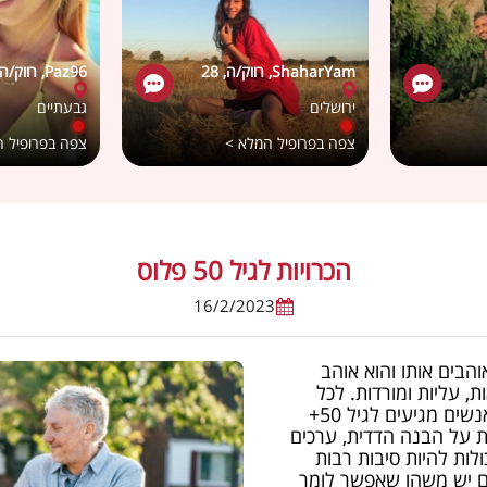
ShaharYam, רווק/ה, 28
Paz96, רווק/ה, 30
ירושלים
גבעתיים
צפה בפרופיל המלא >
צפה בפרופיל 
הכרויות לגיל 50 פלוס
16/2/2023
הבים אותו והוא אוהב
 עליות ומורדות. לכל
אדם, בלי יוצא מן הכלל. לעתים רבות אנשים מגיעים לגיל 50+
ת על הבנה הדדית, ערכים
כולות להיות סיבות רבות
וג אבל אם יש משהו שאפשר לומר