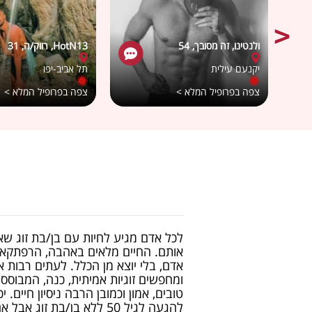
ולנטינו, זה מסובך, 54
HotN13, רווק/ה, 31
יקנעם עילית
תל אביב-יפו
צפה בפרופיל המלא >
צפה בפרופיל המלא >
לכל אדם מגיע לחיות עם בן/בת זוג שאו
אותם. החיים מלאים באהבה, הרפתקאות,
ומחפשים זוגיות אמיתית, כנה, המבוסס
טובים, אמון וכמובן הרבה ניסיון חיים. י
להגעה לגיל 50 ללא בן/בת ז