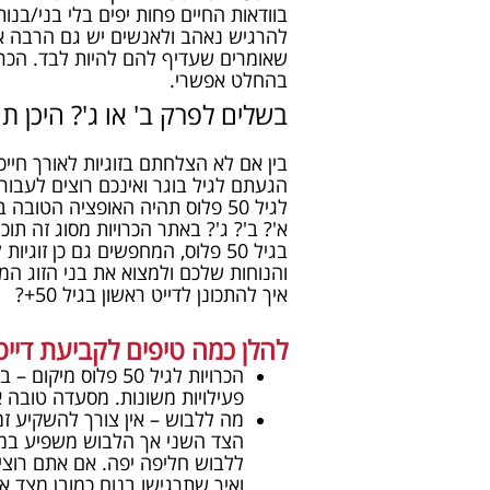
בוודאות החיים פחות יפים בלי בני/בנות
להרגיש נאהב ולאנשים יש גם הרבה 
בהחלט אפשרי.
בשלים לפרק ב' או ג'? היכן תו
בין אם לא הצלחתם בזוגיות לאורך חיי
הגעתם לגיל בוגר ואינכם רוצים לעבור 
לגיל 50 פלוס תהיה האופציה הטוב
א'? ב'? ג'? באתר הכרויות מסוג זה תוכל
בגיל 50 פלוס, המחפשים גם כן זוג
והנוחות שלכם ולמצוא את בני הזוג המ
איך להתכונן לדייט ראשון בגיל 50+?
להלן כמה טיפים לקביעת דייט במסג
הכרויות לגיל 50 פ
פעילויות משונות. מסעדה טובה או
מה ללבוש – אין צורך להשקיע זמ
הצד השני אך הלבוש משפיע במיד
ללבוש חליפה יפה. אם אתם רוצים
ואיך שתרגישו בנוח כמובן מצד א