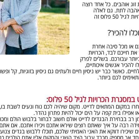
 זוג אוהבים. כל אחד רוצה
אהבה לתת. גם לאלה
שאומרים שעדיף להם להיות לבד. הכרויות לגיל 50 פלוס זה
כלו להכיר?
כם או מכל סיבה אחרת
את חייכם לבד, הכרויות
ה ביותר עבורכם. בשלים לפרק
ו להכיר אנשים איכותיים,
יות לחיים. כאשר כבר יש ניסיון חיים ולעתים גם ניסיון בזוגיות, קל ופ
תאימים לכם ביותר.
רת הכרויות לגיל 50 פלוס:
לוס מיקום – בחרו במקום המתאים לדייט. מקום שיהיה לכם נוח ונעים לשב
 אפילו בית קפה על הים יכול להיות פתרון נהדר.
ן רב בבחירת הבגדים לדייט אולם חשוב לבחור בלבוש הולם ומכוב
ה רבה על איך שאתם רוצים שיראו אתכם ויכירו אתכם. אם אתם ע
 שיכירו דווקא את האני האמיתי שלכם, תוכלו ללבוש בגדים צנו
חד אך מספיק מכבד עבור הצד השני והמקום אליו אתם הולכים כמו