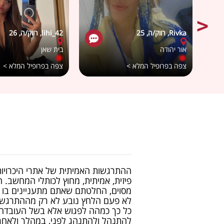
Rivka, רווק/ה, 25
lihi_42, רווק/ה, 26
אור יהודה
בית שאן
צפה בפרופיל המלא >
צפה בפרופיל המלא >
ההתרגשות האמיתית של אתרי היכרויות
פיזית, אמיתית, מחוץ לכותלי המחשב.
מסוים, החלטתם שאתם מתעניינים בו 
לא פעם הלחץ נובע לא רק מההתרגש
כל כך כמהה לפגוש אלא בשל העובדה ש
להתנהל ולהתנהג לפני, במהלך ולאחר 