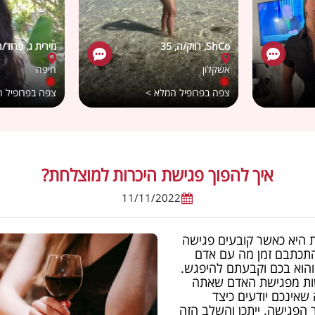
ShCo, רווק/ה, 35
מירית ג, פרוד/ה, 
אשקלון
חיפה
צפה בפרופיל המלא >
צפה בפרופיל 
איך להפוך פגישת היכרות למוצלחת?
11/11/2022
 היא כאשר קובעים פגישה
 התכתבם זמן מה עם אדם
והוא בכם וקבעתם להיפגש.
ות מפגישת האדם שאתה
אינכם יודעים כיצד
הפגישה. ייתכן והשלב הזה