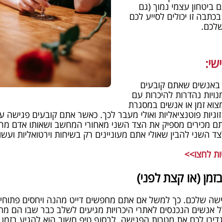
ביטחון עצמי נמוך (גם
בכתבה זו יכולים לסייע לכם
לכם.
שי:
באנשים שאתם קובעים
נויות נהדרות להיכרות עם
וא זמן או אנשים במסגרת
 זוגיות פוטנציאליות ואולי מעבר לכך. כאשר אתם קובעים פגישה 
 מכירים מספיק את הצד השני מאחורי המחשב ושאותו אדם מרגיש
צד השני להבין שאולי אתם מעוניינים רק בשיחות וירטואליות ועש
ות לחצו>>
זמן (או קצת לפני)
שה שלכם. כך למשל אם אתם מחפשים דייט מהנה ויחסים פתוחים 
ל אנשים הנכנסים לאתרי היכרויות מגיעים לשלב כבר שבו הם מחפש
ירו לכם את מטרות הפגישה. לבסוף טיפ חשוב הוא להגיע בזמן