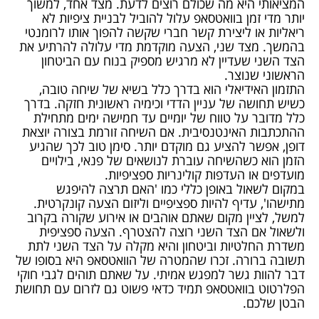
המציאותי היא מה שכולם רוצים לדעת. מצד אחד, למשוך
יותר מדי זמן בוואטסאפ עלול להוביל לבניית ציפיות לא
ריאליות או ליצירת קשר חברי שקשה להפוך אותו לרומנטי
בהמשך. מצד שני, הצעה מוקדמת מדי עלולה להרתיע את
הצד השני שעדיין לא מרגיש מספיק בנוח עם הביטחון
הראשוני שנוצר.
התזמון האידיאלי הוא בדרך כלל בשיא של שיחה טובה,
כשיש תחושה של עניין הדדי וכימיה ראשונית חזקה. בדרך
כלל מדובר על טווח של יומיים עד חמישה ימים מתחילת
ההתכתבות האינטנסיבית. אם השיחה זורמת בצורה יוצאת
דופן, אפשר להציע גם מוקדם יותר. סימן טוב לכך שהגיע
הזמן הוא כשהשיחה עוברת לנושאים של פנאי, בילויים
מועדפים או העדפות קולינריות ספציפיות.
במקום לשאול באופן כללי כמו 'האם תרצה להיפגש
מתישהו', עדיף להיות ספציפיים וליזום הצעה קונקרטית.
למשל, לציין מקום שאתם אוהבים או אירוע שקורה בקרוב
ולשאול אם הצד השני רוצה להצטרף. הצעה ספציפית
משדרת החלטיות וביטחון והיא מקלה על הצד השני לתת
תשובה ברורה. זכרו שהמטרה של הוואטסאפ היא בסופו של
דבר להוות גשר למפגש אמיתי. על שאתם תוהים לגבי חוקי
הפלרטוט בוואטסאפ תמיד כדאי פשוט גם לזרום עם תחושת
הבטן שלכם.