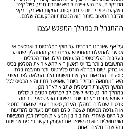
מתבקשת. אם היא ציינה שהיא אוהבת טבע, טיול קצר
בשקיעה יכול להיות פתרון קסום. המקום הוא רק הרקע
והדבר החשוב ביותר הוא הנוכחות וההקשבה שלכם.
ההתנהלות במהלך המפגש עצמו
על אף שאנחנו מדברים על חוקי הפלרטוט בוואטסאפ אי
אפשר להתעלם מהמפגש עצמו כחלק מהתהליך שמגיע
בעקבות הפלירטוטים הנעימים הללו. אחד הכללים
החשובים ביותר בדייט ראשון הוא להשאיר את הטלפון בכיס
או בתיק. שום דבר לא הורס פלירטוט יותר מהצצה בלתי
פוסקת בהתראות. הקדשת תשומת הלב המלאה לצד השני
היא המחמאה הגדולה ביותר שאפשר לתת והיא הבסיס לכל
המשך תקשורת דיגיטלית שתבוא לאחר מכן.
במהלך הדייט, כדאי לשים לב לפרטים קטנים שיכולים
לשמש אתכם מאוחר יותר בשיחות הוואטסאפ. בדיחה
פרטית שנולדה במהלך הערב, סיפור מעניין שנאמר בחטף
או העדפה מסוימת שצפה, כולם חומרים מעולים להודעות
של היום שאחרי. החיבור בין המציאות הפיזית לבין המציאות
הווירטואלית הוא זה שיוצר את העומק בקשר ומוכיח שהייתם
בהקשבה מלאה באמת.