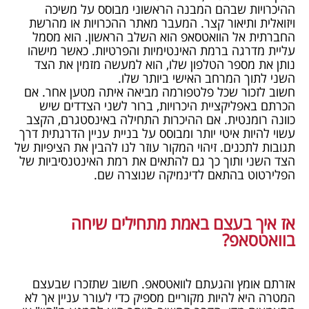
ההיכרויות שבהם המבנה הראשוני מבוסס על משיכה
ויזואלית ותיאור קצר. המעבר מאתר ההכרויות או מהרשת
החברתית אל הוואטסאפ הוא השלב הראשון. הוא מסמל
עליית מדרגה ברמת האינטימיות והפרטיות. כאשר מישהו
נותן את מספר הטלפון שלו, הוא למעשה מזמין את הצד
השני לתוך המרחב האישי ביותר שלו.
חשוב לזכור שכל פלטפורמה מביאה איתה מטען אחר. אם
הכרתם באפליקציית היכרויות, ברור לשני הצדדים שיש
כוונה רומנטית. אם ההיכרות התחילה באינסטגרם, הקצב
עשוי להיות איטי יותר ומבוסס על בניית עניין הדרגתית דרך
תגובות לתכנים. זיהוי המקור עוזר לנו להבין את הציפיות של
הצד השני ותוך כך גם להתאים את רמת האינטנסיביות של
הפלירטוט בהתאם לדינמיקה שנוצרה שם.
אז איך בעצם באמת מתחילים שיחה
בוואטסאפ?
אזרתם אומץ והגעתם לוואטסאפ. חשוב שתזכרו שבעצם
המטרה היא להיות מקוריים מספיק כדי לעורר עניין אך לא