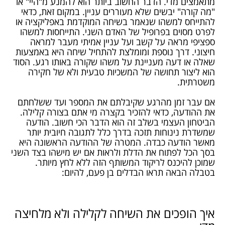
מתאמצים מדי. הדבר החשוב ביותר הוא להמנע מ"היי" או
"מה קורה" יבשים שלא מעוררים עניין. במקום זאת, כדאי
להתייחס למשהו שנאמר בשיחה המוקדמת באפליקציה או
לפרט מסוים בפרופיל של האדם השני. התייחסות למשהו
ספציפי מראה על קשב ועל עניין אמיתי מעבר למראה
חיצוני. דרך נוספת ומומלצת להתחיל שיחה היא באמצעות
שאלה או דעה מעניינת על משהו שקורה באותו רגע. הסוד
הוא ליצור תחושה של המשכיות טבעית ולא של חקירה
משטרתית.
אם עבר זמן מהרגע שקיבלתם את המספר ועד ששלחתם
את ההודעה, כדאי להזכיר בקצרה מי אתם בצורה קלילה.
הביטחון העצמי בשלב זה הוא הדבר הכי חשוב. הודעה
שמשדרת נינוחות תזכה בדרך כלל לתגובה חיובית יותר
מאשר הודעה כבדה. המטרה של ההודעה הראשונה היא
בסך הכל לפתוח את הדלת ולראות אם יש מישהו בצד השני
שמוכן להיכנס לריקוד המשותף הזה ללא לחץ מיותר.
בטבלה הבאה תראו הבדלים בן פעם, להיום:
איך הופכים את השיחה לקלילה ולא מלחיצה