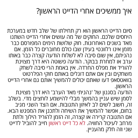
איך ממשיכים אחרי הדייט הראשון?
סיום הדייט הראשון הוא רק תחילתו של שלב חדש במערכת
היחסים שלכם. החוקים של מה עושים אחרי הדייט השתנו
מאד בשנים האחרונות. חוק שלושת הימים המפורסם כבר
מזמן אינו רלוונטי בעידן שבו כולם מחוברים כל הזמן. אם
נהניתם, אין שום סיבה לא לשלוח הודעה קצרה כבר באותו
ערב או למחרת בבוקר. הודעה פשוטה היא דרך מצוינת
להוריד את מפלס החרדה. אין באמת הרי סיבה לשחק
משחקים ובין אם אתם דוגלים באותם חוקי הפלרטוט
בוואטסאפ דעו שאתם יכולים להמשיך אותם גם אחרי הדייט
הראשון.
הודעה בסגנון של 'נהניתי מאד הערב' היא דרך מצוינת
לסמן שיש עניין בהמשך מבלי להישמע לוחצים מדי. בשלב
זה, חשוב לשים לב לאיזון התגובות. אם הצד השני מגיב
בחום, אפשר להמשיך את השיחה ולתכנן את המפגש הבא.
אם התגובה קרירה או קצרה, זה הזמן להוריד הילוך ולתת
מרחב לעיכול החוויה.
לא כל דייט ראשון
חייב להוביל לדייט
שני וזה חלק מהעניין.