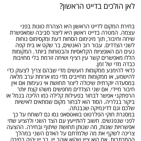
לאן הולכים בדייט הראשון?
בחירת המקום לדייט הראשון היא הצהרת כוונות בפני
עצמה. המטרה בדייט ראשון היא ליצור סביבה שמאפשרת
שיחה וחיבור, תוך מינימום הסחות דעת ומקסימום נוחות
לשני הצדדים. עבור רוב האנשים, בר שקט או בית קפה
נעים הם האופציות הקלאסיות והבטוחות ביותר. המקומות
הללו מאפשרים קשר עין רציף ושיחה זורמת בלי מחויבות
כבדה מדי של זמן.
כדאי להימנע ממקומות רועשים מדי שבהם צריך לצעוק כדי
להישמע, או ממקומות מחייבים מדי כמו ארוחת ערב מלאה
במסעדה יוקרתית שיכולה ליצור תחושת אי נעימות אם אין
חיבור מיידי. אם שני הצדדים מחפשים משהו קצת יותר
הרפתקני אפשר לבחור בפעילות קלילה כמו הליכה בנמל או
ביקור בגלריה. הסוד הוא לבחור מקום שמתאים לאישיות
שלכם וגם לדינמיקה שנבנתה.
במסגרת חוקי הפלרטוט בוואטסאפ נסו גם לשוחח על כך
לפני שנפגשים. חשוב להתייעץ עם הצד השני ולהציע שתי
אפשרויות שונות, מה שנותן תחושת שיתוף ובחירה. ההצעה
צריכה לשקף את מה שלמדתם על האדם השני במהלך
ההתכתבות. אם הוא ציין שהוא אוהב יין, בר יין יהיה בחירה