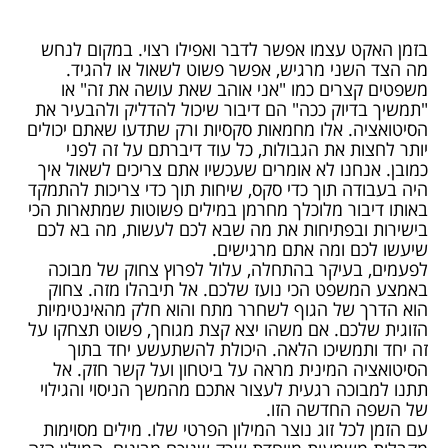
בזמן האקט עצמו אפשר לדבר ואפילו רצוי. במקום לנחש
מה הצד השני מרגיש, אפשר פשוט לשאול או להגיד.
משפטים קצרים כמו "אני אוהב שאת עושה את זה" או
"תמשיך בדיוק ככה" הם דיבור שיכול להדליק ולהבעיר את
הסיטואציה. אלו מחמאות סקסיות ורק שתדעו שאתם יכולים
יותר לחצות את הגבולות, כל עוד דיברתם על זה לפני
כמובן. אנחנו לא אומרים שעכשיו אתם צריכים לשאול איך
היה בעבודה תוך כדי סקס, שיחות תוך כדי צריכות להתמקד
באותו דיבור מלוכלך מחרמן במילים פשוטות שמתארות הכי
בישירות ובפתיחות את מה שבא לכם לעשות, מה בא לכם
שיעשו לכם ומה אתם מרגישים.
לפעמים, בעיקר בהתחלה, עלול לפרוץ צחוק של מבוכה
באמצע המשפט הכי נועז שלכם. אל תיבהלו מזה. צחוק
הוא הדרך של הגוף לשחרר מתח והוא חלק מהאינטימיות
הזוגית שלכם. אם משהו יצא קצת מגוחך, פשוט תצחקו על
זה יחד ותמשיכו הלאה. היכולת להשתעשע יחד בתוך
הסיטואציה המינית מראה על ביטחון ועל קשר חזק. אל
תתנו למבוכה רגעית לעצור אתכם מהמשך הניסוי והגילוי
של השפה החדשה הזו.
עם הזמן לכל זוג נוצר המילון הפרטי שלו. מילים מסוימות