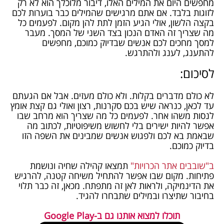
מחפשים היום את המילים האלו, דיבור מלוכלך הוא לא רק
לזוגות בלבד. אם אתם מרגישים שהמילים כבר בוערות לכם
בקצה הלשון, אולי הגיע הזמן לתת להן מקום. לפעמים כל
מה שצריך זה האדם הנכון בצד השני של המסך. מעבר
למסך מחכים לכם אנשים שבדיוק כמוכם, מחפשים
להתענג, לענג ולהתרגש.
לסיכום:
לא כולם מדברים בקלות. ולא כולם מעזים. אבל אם הגעתם
עד לכאן, כנראה שיש בכם סקרנות, רצון ואולי גם קצת אומץ
לנסות משהו אחר. לפעמים כל מה שצריך הוא מרחב שבו
אפשר להיות ישירים בלי לחשוש משיפוטיות, לכתוב מה
שבאמת בא לכם ולפגוש אנשים שמבינים את השפה הזו
בדיוק כמוכם.
ב"שובבים אתר הכרויות"
תמצאו קהילה שחיה ונושמת
פתיחות. מקום שבו אפשר להתחיל משיחה קטנה, להרגיש
את הדינמיקה, ולראות לאן זה מתפתח. מכאן, זה כבר תלוי
בחיבור שתיצרו ובמילים שתבחרו להגיד.
תוכלו למצוא אותנו גם ב-Google Play