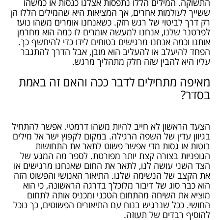
התשוקה. המילים הללו נתפסות אצלנו כגסות או כמשהו
ששייך לעולמות אחרים, אך המציאות היא שהמילים הללו הן
רק דרך לביטוי של רגש חזק. כשאנחנו אומרים משהו נועז
לפרטנר שלנו, אנחנו למעשה אומרים לו כמה הוא מחרמן
אותנו וכמה אנחנו מרגישים בטוחים לידו כדי להיחשף כך.
הפחד להיעלב או להעליב הוא מובן, אבל הדרך להתגבר
עליו היא להבין שזה חלק מתהליך מרגש.
מאיפה מתחילים לדבר ככה והאם זה באמת
בסדר?
הצעד הראשון לא חייב להיות משהו דרמטי. אפשר להתחיל
בגיוון עדין של השפה הרגילה. במקום לקפוץ ישר אל מילים
בוטות או גסות מדי אפשר פשוט לתאר את התחושות
הגופניות בצורה קצת יותר מפורטת. לספר מה המגע של
הצד השני עושה לנו, לתאר את החום שאנחנו מרגישים או
את הקצב של הנשימה שלנו. התיאור האנושי והפשוט הזה
הוא כבר סוג של דיבור מלוכלך בדרגה הראשונה, כי הוא
מוציא את השיחה מהתחום הטכני ומכניס אותה לתחום
החושי. ככל שנרגיש בנוח עם התיאורים הפשוטים, כך נוכל
להוסיף רבדים של תעוזה.