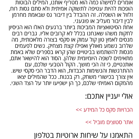
אומרים למישהו כמה הוא מטריף אותנו, המילים הבוטות
הופכות להיות עטיפה לתשוקה אמיתית ולא סתם גסות רוח,
זלזול או השפלה. זה ההבדל בין דיבור גס שבאמת מחרמן
לבין דיבור מעליב או פוגעני.
אחת הסיטואציות המביכות ביותר ברגעים האלו הוא הניסיון
לחקות משהו שאנחנו בכלל לא קרובים אליו. גברים רבים
מנסים לאמץ טון קול עמוק או סקסי בצורה מלאכותית, מה
שלרוב נשמע מאולץ ואפילו קצת מצחיק. נשים לפעמים
מנסות להשתמש בביטויים שהן קראו בספרים שלא באמת
מתאימים לשפה היומיומית שלהן. הסוד הוא להישאר אתם,
אותנטיים, כי זה הכי מושך. הקול הטבעי שלכם, עם
ההתרגשות והנשימות הכבדות, הוא הדבר הכי סקסי שיש.
אין צורך בכישורי משחק, רק בכנות. ככל שהמילים יצאו
מהמקום האמיתי שלכם, כך הן ישפיעו יותר על הצד השני.
אולי יעניין אתכם:
הכרויות סקס כל המידע >>
אתר סטוצים מוביל >>
התאמנו על שיחות ארוטיות בטלפון