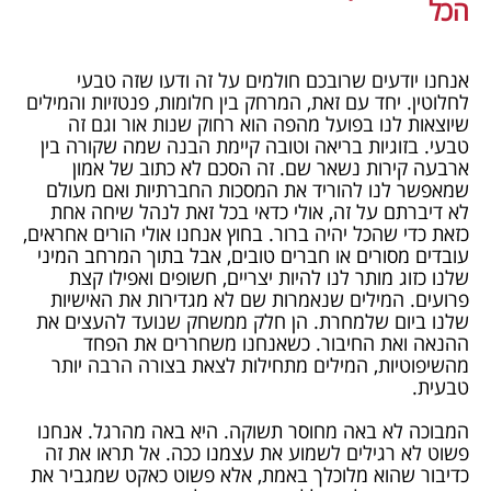
הכל
אנחנו יודעים שרובכם חולמים על זה ודעו שזה טבעי
לחלוטין. יחד עם זאת, המרחק בין חלומות, פנטזיות והמילים
שיוצאות לנו בפועל מהפה הוא רחוק שנות אור וגם זה
טבעי. בזוגיות בריאה וטובה קיימת הבנה שמה שקורה בין
ארבעה קירות נשאר שם. זה הסכם לא כתוב של אמון
שמאפשר לנו להוריד את המסכות החברתיות ואם מעולם
לא דיברתם על זה, אולי כדאי בכל זאת לנהל שיחה אחת
כזאת כדי שהכל יהיה ברור. בחוץ אנחנו אולי הורים אחראים,
עובדים מסורים או חברים טובים, אבל בתוך המרחב המיני
שלנו כזוג מותר לנו להיות יצריים, חשופים ואפילו קצת
פרועים. המילים שנאמרות שם לא מגדירות את האישיות
שלנו ביום שלמחרת. הן חלק ממשחק שנועד להעצים את
ההנאה ואת החיבור. כשאנחנו משחררים את הפחד
מהשיפוטיות, המילים מתחילות לצאת בצורה הרבה יותר
טבעית.
המבוכה לא באה מחוסר תשוקה. היא באה מהרגל. אנחנו
פשוט לא רגילים לשמוע את עצמנו ככה. אל תראו את זה
כדיבור שהוא מלוכלך באמת, אלא פשוט כאקט שמגביר את