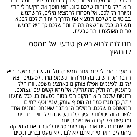
מקבלות משמעות מיוחדת שרק שניכם מבינים. המילון הזה
הוא חלק מהזהות שלכם כזוג. הוא הופך את הקשר לייחודי
ומיוחד רק לכם. אל תפחדו להמציא מילים, להשתמש
בביטויים משלכם ולמצוא את הדרך הייחודית לכם לבטא
תשוקה. ככל שהשפה תהיה יותר שלכם כך היא תרגיש
פחות מאולצת ויותר טבעית.
תנו לזה לבוא באופן טבעי ואל תהססו
להמשיך
המעבר הזה לדיבור אחר דורש תרגול. תקשורת במיטה היא
הדבר הכי חשוב. בהתחלה זה נשמע מוזר. לפעמים יוצא
עקום. לפעמים אפילו צוחקים באמצע משפט. וזה חלק
מהעניין. זה חלק מהתהליך. אל תהיו קשים עם עצמכם.
הזוגיות שלכם היא המקום הכי בטוח לטעות בו. ככל שתעזו
יותר, כך תגלו כמה זה מוסיף עומק, עניין וכיף לחיים
המשותפים שלכם. המילים הן מתנה שאנחנו נותנים אחד
לשנייה והן יכולות להפוך כל רגע שגרתי לחוויה מדהימה
ומרגשת של קרבה אינטימית יותר.
אם אתם רווקים או רווקות שמחפשים להגביר את התשוקה
מהמילים הארוטיות אתם לא לבד. לא מעט גברים ונשים