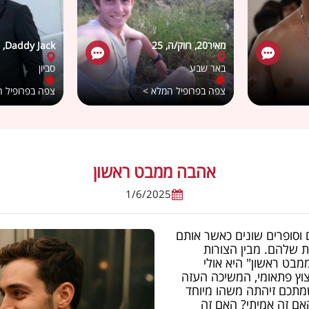
מאיר20, רווק/ה, 25
Daddy Jack, רווק/ה, 30
באר שבע
סביון
צפה בפרופיל המלא >
צפה בפרופיל 
אהבה ממבט ראשון
1/6/2025
וסופרים שונים כאשר אותם
ת שלהם. מבין הצורות
בט ראשון" היא אולי
צוץ פתאומי, המשיכה העזה
מתכם זיהתה משהו מיוחד
אם זה אמיתי? האם זה