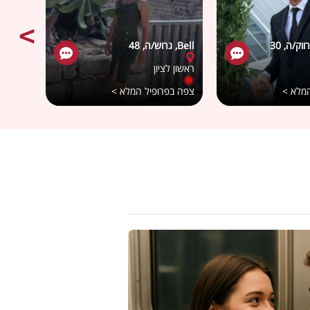
Bell, גרוש/ה, 48
Liatyyy3, רוו
ראשון לציון
הרצלי
המלא >
צפה בפרופיל המלא >
צפה בפ