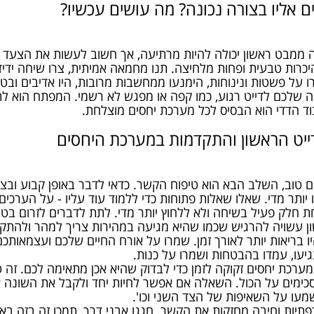
ם אליו בצורה נכונה? מה עושים עכשיו?
מבט ראשון יכולה להיות מרתיעה, אך חשוב לעשות את הצעד הרא
יכרות טבעית ופחות מלחיצה. תנו מחמאה אמיתית, צרו שיחה ידידו
 על פשטות ונינוחות, הימנעו ממחשבות מרובות, היו אדיבים ובטו
 שלכם לדייט רגוע, כמו קפה או מפגש לא רשמי. המפתח הוא 
וד הדדי הוא הבסיס לכל מערכת יחסים מוצלחת.
ייט הראשון והתקדמות במערכת היחסים
 טוב, השלב הבא הוא טיפוח הקשר. כדאי לדבר באופן קבוע ובצו
ותר מדי. שאלו שאלות פתוחות כדי ללמוד עוד עליו - על הערכים,
ת חלק פעיל בשיחה ולא ללחוץ יותר מדי. לתת לדברים לזרום בטב
 עשויה להרגיש שכמו שהיא מגיעה במהירות צריך למהר ולהתק
 בריאות יותר לאורך זמן. שמרו על אורח החיים שלכם ועצמאותכ
עו, עמדו בהבטחות ושמרו על כנות.
רכת יחסים זקוקה לזמן כדי לבדוק שהיא אכן מתאימה לכם. זה טב
כימים על הכול. השאלה אם אפשר לחיות יחד ולקבל את השונה אח
מעו על השאיפות של הצד השני וכו'.
יות וחיבה מחזקות את הקשר. חגגו אבני דרך, תמכו זה בזה באת