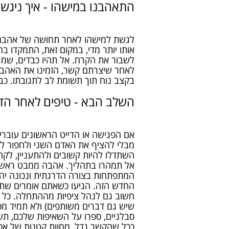
התאהבנו במישהו - איך ניגשי
לגשת למישהו לאחר תחושה של אהבה מ
אותו יותר מדי, במקום זאת, התמקדו בה
לשבור את הקרח. אל תהיו כבדים, שמרו
לאחר שיצרתם קשר, הזמינו את האהבה
בקצב נוח תוך תשומת לב לתגובתו. כב
השלב הבא - טיפים לאחר הד
אם הפגישה או הדייט הראשונים עוברים
מבלי להציף את האדם השני ולחפור לו י
השתדלו להיות קשובים ולהתעניין, לקח
אל תמהרו בתהליך. אהבה ממבט ראשון
המתפתחות בצורה הדרגתית ונכונה יהיו
החדש הזה. הגיעו כשאתם אומרים שתגי
חשוב גם לנהל ציפיות מההתחלה. כל מע
שיש גם דברים משותפים) ולא תמיד מס
סבלניים, ספרו על השאיפות שלכם, תש
ככל שהקשר גדל, מחוות קטנות של אכפת