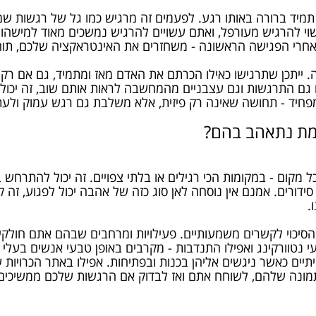
יד ברורה באותו רגע. לפעמים זה מרגיש כמו גל של רגשות ש
י להרגיש מעורפל, ואתם עשויים להרגיש נמשכים מאוד למישהו מ
אחרי הפגישה הראשונה - משחזרים את האינטראקציה שלכם, תוהי
ה. ייתכן שתרגישו כאילו הכרתם את האדם מאז ומתמיד, גם אם 
 גם התרגשות וגם עצבניים מהמחשבה לראות אותם שוב, זה יכול 
פחיד - תחושה שאינה רק פיזית, אלא משלבת גם רגש עמוק ולעת
אמת נתאהב בהם?
קום - במקומות הכי רגילים או בלתי צפויים. זה יכול להתרחש ב
 סידורים. אמנם אין נוסחה לאן סוג כזה של אהבה יכול לפגוע, זה
.
הסיכוי לקשרים משמעותיים. פעילויות ומרחבים שבהם אתם חולקים
עי נטוורקינג ואפילו התנדבות - מקרבים באופן טבעי אנשים בעלי 
יים כאשר ניגשים אליהן בכנות ובפתיחות. אפילו באתר הכרויות ש
ונה שלהם, לשוחח אתם ואז לבדוק אם הרגשות שלכם ממשיכים