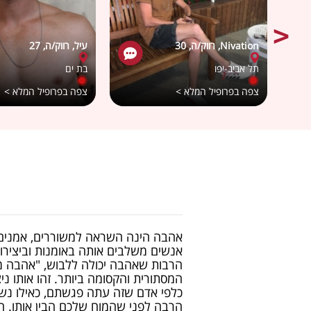
Nivation, רווק/ה, 30
עיל, רווק/ה, 27
תל אביב-יפו
בת ים
צפה בפרופיל המלא >
צפה בפרופיל המלא >
אהבה הינה השראה למשוררים, אמנים 
אנשים משלבים אותה באומנות וביצירו
הרבות שאהבה יכולה ללבוש, "אהבה ממ
המסתורית והקסומה ביותר. זהו אותו ני
כלפי אדם שזה עתה פגשתם, כאילו נש
הרבה לפני שהמוח שלכם הבין אותו. ה