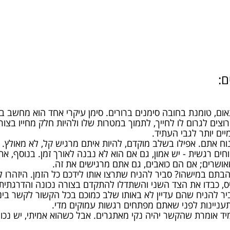
ם:
ם, טומנת בחובה סימנים ברורים. סימן עיקרי אחד הוא מחשב ב
צים לגרום לו לחייך, לתמוך במטרות שלו ולהיות חלק מחייו בצור
ים יותר לגבי העתיד.
וח אתם. אפילו בשלב מוקדם, להיות איתם מרגיש קל, לא מאולץ. 
חים רגשית - יש אמון, גם אם הוא לא נבנה לאורך זמן. בנוסף, 
ושרים; אם הם כואבים, גם אתם מרגישים את זה.
תם במישהו? סביר להניח שתרצו אותו לידכם כל הזמן. היזהרו להי
ס, כבדו את הצד השני והשתדלו להתקדם בצורה נכונה והדרגתית.
ר להניח שהם עדיין לא באותו שלב כמוכם בכל הקשור לקשר ביניכם 
עניינות לפני שאתם מפתחים רגשות עמוקים מדי.
יד אומרת שהקשר יהיה נקי מאתגרים. אבל כשהוא אמיתי, יש נכו