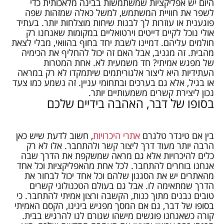
היום יש אפליקציות שמשתמשות בבינה מלאכותית כדי
לשפר את חוויית המשתמש, למשל כאלה שמזהות שפה
פוגענית או עוזרות לך לבנות שיחות מוצלחות יותר. בעתיד
אולי נוכל לקיים דייטים וירטואליים במקומות שאנחנו רק
חולמים עליהם. דמיינו לשבת יחד בחוף בהוואי, מבלי לצאת
מהבית. זה מגניב, אבל האם זה יכול להחליף את הכימיה
של מפגש אמיתי? חד משמעית לא. אחת המטרות
העתידיות היא ליצור אלגוריתמים שיתמקדו לא רק במראה
או בגיל, אלא גם בערכים ובתחומי עניין. זה נשמע כמו צעד
נכון ליצירת קשרים משמעותיים יותר.
בסופו של דבר, האהבה בידיים שלכם
בין אם טינדר טלגרם
אתרי היכרויות
, חשוב לדעת שיש כאן
הרבה יותר מעוד דרך ליצור קשר ולהתחבר. אלו לא רק
כלים להיכרויות אלא גם מראה שמשקפת את הדרך שבה
אנחנו בוחרים להתחבר. לכל אחת מהאפליקציות וכל אחד
מהאתרים יש את הסגנון שלהם וכל אחד יכול לבחור את
הדרך שמתאימה לו. אבל גם בעולם הטכנולוגי קשרים
טובים נבנים מתוך כנות, הקשבה ורצון אמיתי להתחבר. כי
בסופו של דבר, גם אם המסך מפגיש בינינו, הקסם האמיתי
קורה כשאנחנו פוגשים מישהו שגורם לנו להרגיש בבית.