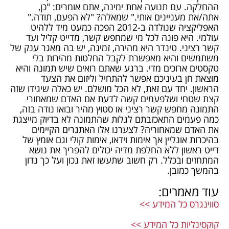
ההחלקה. עם תנועה אחת ימינה, אתם אומרים: "כן,
אתה/את מעניינים אותי." שמאלה? "לא הפעם, תודה."
האפליקציה שנולדה ב-2012 הפכה כמעט מיד ללהיט
עולמי. היא פונה לכל מי שמחפש קשר, מדייט קליל ועד
קשר רציני. טינדר היא מהירה, זמינה, יש בה מאגר ענק של
משתמשים והיא מאפשרת לקבל החלטות מהירות בלי
טקסטים ארוכים מדי. ברגע שאתם רואים שיש תמונה והיא
מוצאת חן בעיניכם אפשר להתחיל וליזום את הצעד
הראשון. יחד עם זאת, לא הכל מושלם. יש כאלה שיגידו שזה
קצת שטחי ושלפעמים קשה לדעת אם האדם שמאחורי
התמונה מחפש קשר רציני או סטוץ מהיר ובואו נודה בזה,
כמה פעמים התאכזבתם לגלות שהתמונה לא בדיוק מייצגת
את האדם שמאחוריה? לצערנו אלו האתגרים הקיימים
בהיכרות אונליין אך אימות וידאו, אימות קולי וגם אומץ של
דייט ראשון ללא החלפת מדיה יכולים להפריך את נושא
המתחזים ובכלל. רק חשוב שתעשו זאת נכון ועל כך נדון
בהמשך כמובן.
עוד מאמרים:
סווינגרס כל המידע >>
קוקסינליות כל המידע >>