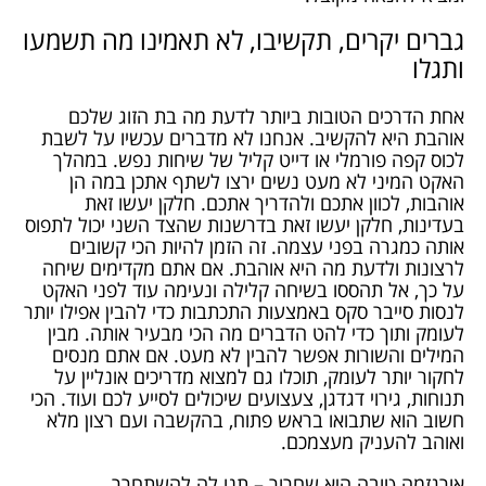
גברים יקרים, תקשיבו, לא תאמינו מה תשמעו
ותגלו
אחת הדרכים הטובות ביותר לדעת מה בת הזוג שלכם
אוהבת היא להקשיב. אנחנו לא מדברים עכשיו על לשבת
לכוס קפה פורמלי או דייט קליל של שיחות נפש. במהלך
האקט המיני לא מעט נשים ירצו לשתף אתכן במה הן
אוהבות, לכוון אתכם ולהדריך אתכם. חלקן יעשו זאת
בעדינות, חלקן יעשו זאת בדרשנות שהצד השני יכול לתפוס
אותה כמגרה בפני עצמה. זה הזמן להיות הכי קשובים
לרצונות ולדעת מה היא אוהבת. אם אתם מקדימים שיחה
על כך, אל תהססו בשיחה קלילה ונעימה עוד לפני האקט
לנסות סייבר סקס באמצעות התכתבות כדי להבין אפילו יותר
לעומק ותוך כדי להט הדברים מה הכי מבעיר אותה. מבין
המילים והשורות אפשר להבין לא מעט. אם אתם מנסים
לחקור יותר לעומק, תוכלו גם למצוא מדריכים אונליין על
תנוחות, גירוי דגדגן, צעצועים שיכולים לסייע לכם ועוד. הכי
חשוב הוא שתבואו בראש פתוח, בהקשבה ועם רצון מלא
ואוהב להעניק מעצמכם.
אורגזמה טובה היא שחרור – תנו לה להשתחרר