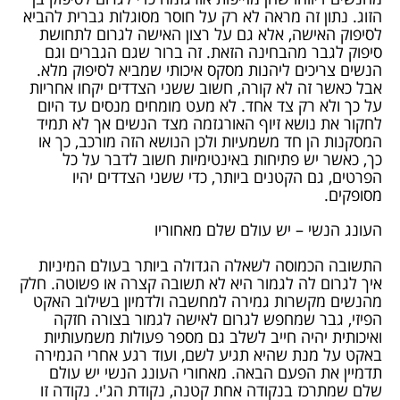
הזוג. נתון זה מראה לא רק על חוסר מסוגלות גברית להביא
לסיפוק האישה, אלא גם על רצון האישה לגרום לתחושת
סיפוק לגבר מהבחינה הזאת. זה ברור שגם הגברים וגם
הנשים צריכים ליהנות מסקס איכותי שמביא לסיפוק מלא.
אבל כאשר זה לא קורה, חשוב ששני הצדדים יקחו אחריות
על כך ולא רק צד אחד. לא מעט מומחים מנסים עד היום
לחקור את נושא זיוף האורגזמה מצד הנשים אך לא תמיד
המסקנות הן חד משמעיות ולכן הנושא הזה מורכב, כך או
כך, כאשר יש פתיחות באינטימיות חשוב לדבר על כל
הפרטים, גם הקטנים ביותר, כדי ששני הצדדים יהיו
מסופקים.
העונג הנשי – יש עולם שלם מאחוריו
התשובה הכמוסה לשאלה הגדולה ביותר בעולם המיניות
איך לגרום לה לגמור היא לא תשובה קצרה או פשוטה. חלק
מהנשים מקשרות גמירה למחשבה ולדמיון בשילוב האקט
הפיזי, גבר שמחפש לגרום לאישה לגמור בצורה חזקה
ואיכותית יהיה חייב לשלב גם מספר פעולות משמעותיות
באקט על מנת שהיא תגיע לשם, ועוד רגע אחרי הגמירה
תדמיין את הפעם הבאה. מאחורי העונג הנשי יש עולם
שלם שמתרכז בנקודה אחת קטנה, נקודת הג'י. נקודה זו