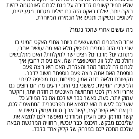
שלא תמיד קשורים לחדירה על מנת לגרום לאורגזמה להיות
חזקה יותר. שלבו באקט הזה גם מילים מגרות, מגע ידיים,
ליטופים ונשיקות ותגיעו אל הגמירה המיוחלת.
מה עושים אחרי שהכל נגמר?
אחד האתגרים המשעשעים ביותר אחרי האקט המיני בו
שני בני הזוג גומרים בסיפוק מלא הוא מה עושים אחרי.
מתחבקים? מדברים? רצים ישר למקלחת? האם מתלבשים
והולכים? לכל זוג הסיטואציה שלו. אם ניסית להבין איך
לגרום לה לגמור מהר והצלחת, האם היא רוצה פעם
נוספת? האם אתה רוצה פעם נוספת? חשוב לדבר.
תקשורת מלאה בונה אמון, פתיחות, וגם מוסיפה לגירוי
ולמשיכה המינית. כששני בני הזוג יודעים מה הם רוצים גם
אחרי ולא רק לפני התחושה האינטימית חזקה יותר, והקשר
עמוק יותר. כעת, כאשר כבר יש לכם את כל המידע כל
שעליכם לעשות הוא למצוא את הפרטנרית המתאימה לכם,
בין אם היא קשר קצר, קשר ארוך טווח ועמוק רגשית או
קשר מזדמן. כיום העידן המודרני מאפשר לכם למצוא את
שליבכם מבקש. היכנסו כבר עכשיו, החוויה המרגשת הבאה
שלכם מחכה לכם במרחק של קליק אחד בלבד.