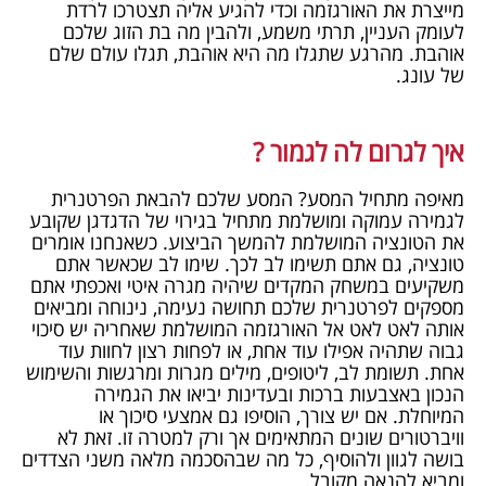
מייצרת את האורגזמה וכדי להגיע אליה תצטרכו לרדת
לעומק העניין, תרתי משמע, ולהבין מה בת הזוג שלכם
אוהבת. מהרגע שתגלו מה היא אוהבת, תגלו עולם שלם
של עונג.
איך לגרום לה לגמור ?
מאיפה מתחיל המסע? המסע שלכם להבאת הפרטנרית
לגמירה עמוקה ומושלמת מתחיל בגירוי של הדגדגן שקובע
את הטונציה המושלמת להמשך הביצוע. כשאנחנו אומרים
טונציה, גם אתם תשימו לב לכך. שימו לב שכאשר אתם
משקיעים במשחק המקדים שיהיה מגרה איטי ואכפתי אתם
מספקים לפרטנרית שלכם תחושה נעימה, נינוחה ומביאים
אותה לאט לאט אל האורגזמה המושלמת שאחריה יש סיכוי
גבוה שתהיה אפילו עוד אחת, או לפחות רצון לחוות עוד
אחת. תשומת לב, ליטופים, מילים מגרות ומרגשות והשימוש
הנכון באצבעות ברכות ובעדינות יביאו את הגמירה
המיוחלת. אם יש צורך, הוסיפו גם אמצעי סיכוך או
וויברטורים שונים המתאימים אך ורק למטרה זו. זאת לא
בושה לגוון ולהוסיף, כל מה שבהסכמה מלאה משני הצדדים
ומביא להנאה מקובל.