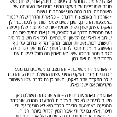
אפילו לא מיני. מחמאות, ליטופים, חיבוק ארוך, שיחת נפש
טובה שמובילים אל האקט המיני בונים את העוצמה של
האורגזמה. הנה כמה סוגי אורגזמות נשיות:
• אורגזמה באמצעות הדגדגן – כל אחת והדרך שלה לגמור
באמצעות הדגדגן. ישנן נשים שמעדיפות הן לגעת במהלך
האקט עצמו, ישנן נשים שמעדיפות שהפרטנר שלהן יעשה
זאת מתחילת הדרך ועד לסופה, וישנן אלו המעדיפות גם
שילוב אוראלי עם הלשון והשפתיים. לכל אלו חשוב להוסיף
רגישות, רכות, איטיות, וכמובן מחקר מקיף ונרחב על גוף
האישה. מיומנות תוכל להוביל אותך ללמוד איך לגרום לה
לגמור מהר ובריכוז שיא. לא תאמין מה תוכל לעשות אם
תלמד לעשות זאת נכון.
• האורגזמה המשולבת – זהו מצב בו משלבים גם מגע
דגדגני תוך כדי האקט המיני עצמו המשלב חדירה. זהו כבר
שלב מתקדם יותר באקט, וחשוב כן גם לדבר עליו בשיחות
מקדימות אם ישנן כאלו.
אורגזמה באמצעות חדירה – זוהי אורגזמה משולבת אך
חשוב לדעת שלא כולן מצליחות להתענג ממנה. אורגזמה
המגיעה באמצעות חדירה בלבד היא לא מונעת על ידי
חיכוך, אלא גם על ידי איבר המין הגדול ביותר, המוח.
בסיטואציה זו מדומיינת סדרה שלמה של אקטים מיניים