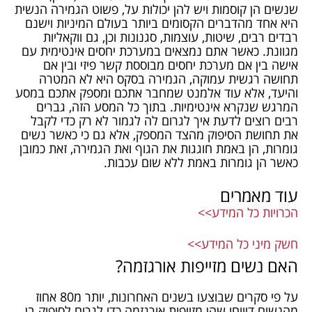
שנשים הן קוסמות ויש להן יכולות על, פשוט הגמירה הנשית
היא אחד מהדברים הקסומים ביותר בעולם המיניות וישנם
רבדים רבים, שיטות, עוצמות, סגנונות וכן, גם ווקאליות
מגוונת. כאשר אתם נמצאים במערכת יחסים אינטימית עם
אישה בין אם מערכת יחסים מבוססת קשר פיזי ובין אם
תחושה רגשית עמוקה, הגמירה בסקס היא לא המטרה
והיעד, אלא עוד אלמנט שמחבר אתכם ומספק אתכם במסע
המרגש שנקרא אינטימיות. בתוך כל המסע הזה, גברים
רבים רוצים לדעת איך לגרום לה לגמור לא רק כדי לקבל
את תחושת הסיפוק מהצד המספק, אלא גם כי כאשר נשים
גומרות, הן באמת חוגגות את הגוף ואת הגמירה, זאת כמובן
כאשר הן גומרות באמת ללא שום עכבות.
עוד מאמרים
הכרויות כל המידע>>
חשק מיני כל המידע>>
האם נשים מזייפות אורגזמה?
על פי סקרים שבוצעו בשנים האחרונות, יותר מ80 אחוז
מהנשים דיווחו שהן מזייפות אורגזמה כדי לגרום לסיפוק בן