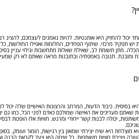
ן?
 יכול להחזיק היא אותנטיות. להיות נאמנים לעצמכם, להציג רגש
יש תפקיד מרכזי. שיתוף הפחדים, החלומות ואפילו החולשות, כל ז
הכלה. מתן תשומת לב, שאילת שאלות מתחשבות וגילוי עניין בסיפ
כת ומובנת. תגובה באמפתיה ובתובנות מראה שאתם לא רק שמעים
ם
יא בסיסית. כיבוד הדעות, המרחב והרצונות האישיים שלה יכול 
ת שאתם מעריכים את האישה שמולכם כאדם לפני הכל, כמו גם יציר
שותפות, יכולה לבנות קשר ייחודי ומרגש. חוויות אלו הופכות לב
שניכם.
מוצלחת היא שיח יצירתי שמאזן בין רגישות, הומור ועומק. בסו
קשבה ויצירת חוויות משותפות. כל שיחה היא צעד לקראת הבנה ואו