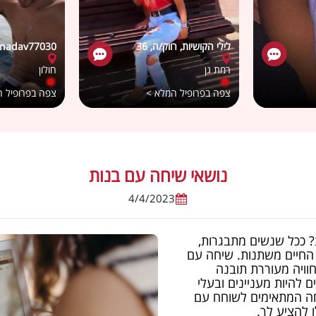
לילי הקושיות, רווק/ה, 36
nadav77030, רווק/ה, 23
רמת גן
חולון
צפה בפרופיל המלא >
צפה בפרופיל 
נושאי שיחה עם בנות
4/4/2023
? ככל שנשים מתבגרות,
 החיים משתנות. שיחה עם
חוויה מעוררת תובנה
ם להיות מעניינים ובעלי
ה המתאימים לשוחח עם
 להציע לך.