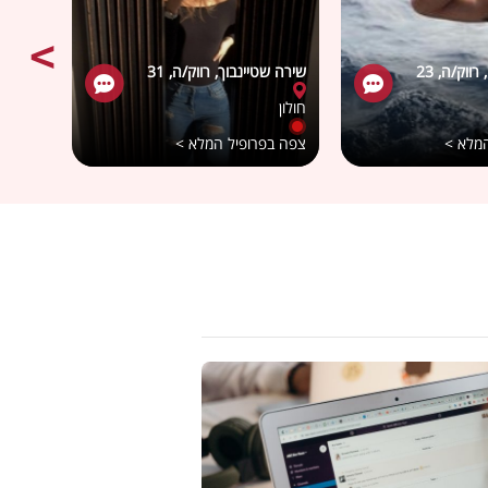
שירה שטיינבוך, רווק/ה, 31
מירית ג
חולון
חיפה
המלא >
צפה בפרופיל המלא >
צפה בפ