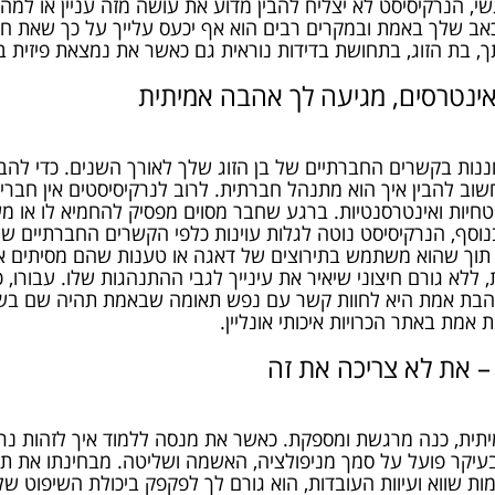
י, הנרקיסיסט לא יצליח להבין מדוע את עושה מזה עניין או למה 
אב שלך באמת ובמקרים רבים הוא אף יכעס עלייך על כך שאת חל
ך, בת הזוג, בתחושת בדידות נוראית גם כאשר את נמצאת פיזית בא
אינטרסים, מגיעה לך אהבה אמיתית
נות בקשרים החברתיים של בן הזוג שלך לאורך השנים. כדי להבי
ב להבין איך הוא מתנהל חברתית. לרוב לנרקיסיסטים אין חברי 
יות ואינטרסנטיות. ברגע שחבר מסוים מפסיק להחמיא לו או מעז
סף, הנרקיסיסט נוטה לגלות עוינות כלפי הקשרים החברתיים של 
 תוך שהוא משתמש בתירוצים של דאגה או טענות שהם מסיתים או
א גורם חיצוני שיאיר את עינייך לגבי ההתנהגות שלו. עבורו, 
אהבת אמת היא לחוות קשר עם נפש תאומה שבאמת תהיה שם בשב
 אמת באתר הכרויות איכותי אונליין.
– את לא צריכה את זה
יתית, כנה מרגשת ומספקת. כאשר את מנסה ללמוד איך לזהות נר
יקר פועל על סמך מניפולציה, האשמה ושליטה. מבחינתו את תמ
 שווא ועיוות העובדות, הוא גורם לך לפקפק ביכולת השיפוט של