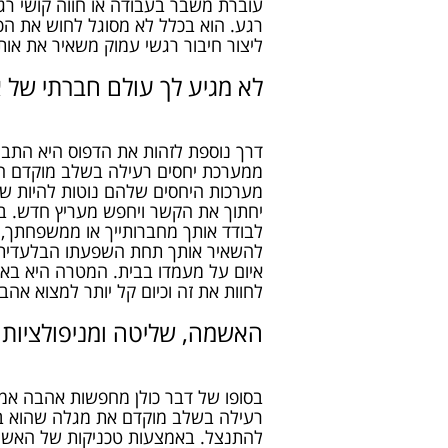
עוברת משבר בעבודה או חווה קושי רגש
רגע. הוא בכלל לא מסוגל לחוש את הכ
ליצור חיבור רגשי עמוק משאיר את אות
לא מגיע לך עולם חברתי של 
דרך נוספת לזהות את הדפוס היא התבונ
ממערכת יחסים רעילה בשלב מוקדם חשו
מערכות היחסים שלהם נוטות להיות שטח
יחתוך את הקשר ויחפש מעריץ חדש. בנו
לבודד אותך מחברותייך או ממשפחתך,
להשאיר אותך תחת השפעתו הבלעדית, לל
איום על מעמדו בבית. המטרה היא ב
לחוות את זה וכיום קל יותר למצוא אהבת
האשמה, שליטה ומניפולציות 
בסופו של דבר כולן מחפשות אהבה אמ
רעילה בשלב מוקדם את מגלה שהוא בע
להתנצל. באמצעות טכניקות של האשמות