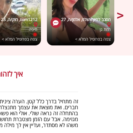
הסבב לחיוךצשלפ, אלמן/ה, 27
tom1212, רווק/ה, 23
רמת גן
חיפה
צפה בפרופיל המלא >
צפה בפרופיל המלא >
איך לזהו
זה מתחיל בדרך כלל קטן. הערה צינית
חברים. ואת מוצאת את עצמך מתנצלת 
בהתחלה זה נראה שולי. אולי הוא פשוט 
מגזימה. אבל עם הזמן מצטברת תחוש
משהו לא מסתדר, ועדיין אין לך מילה 