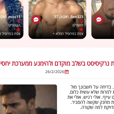
Ben323, רווק/ה, 37
miss11, רווק/ה, 36
ירושלים
הגושרים
צפה בפרופיל המלא >
צפה בפרופיל 
ת נרקיסיסט בשלב מוקדם ולהימנע ממערכת יחסי
26/2/2026
. בדיחה על חשבונך מול
למרות שלא עשית כלום.
עייף. אולי רגיש. אולי את
ת מחנק שקשה להסביר.
מדויקת למה שקורה.