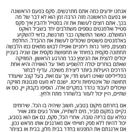
אנחנו יודעים כמה אתם מתרגשים. סקס בפעם הראשונה
או בפעם הראשונה מזה הרבה זמן הוא לא דבר של מה
בכך. אתם רוצים לעשות את זה בסטייל ולהבין איך סקס
סטייל ואלמנטים נוספים משתלבים יחד בשביל האקט
המושלם. כאשר התשוקה כבר מורגשת, כדאי להשקיע
באלמנטים פשוטים שיכולים לעשות את ההבדל. החלפת
מצעים, פיזור נרות ריחניים ואפילו לבוש מתאים כמו הלבשה
תחתונה סקסית במיוחד או תחפושת סקסית אם שניה בעניין
יכולים להצית את הניצוץ כבר מהרגע הראשון. המוזיקה
שאתם בוחרים יכולה להשפיע מאד על האווירה והיא אחת
הדרכים היעילות ביותר ליצירת משיכה. עדיף לבחור
בפלייליסט שאינו רועש מדי, אך עם זאת, בעל קצב שיעודד
תחושה של אינטימיות וריכוז. ישנם לא מעט סגנונות מוזיקה
שיכולים לעבוד נהדר במקרים אלה. הוסיפו בקבוק יין, כוס או
שתיים, היין יכול לעזור בלשחרר מתח ולחץ.
אם בחרתם מיקום בטבע, חשוב שיהיה בו הכל. שירותים
נקיים במקום סביר, מים לשתייה, אוהל נעים ומזג אוויר
נפלא עם בריזה טובה. אחרי הכל, סקס, גם אם הוא בטבע,
יכול להיות ללא ספק חווייתי אם מארגנים אותו מראש נכון.
אם ארגנתם את המפגש בחדר בבית מלון, בבית או בצימר