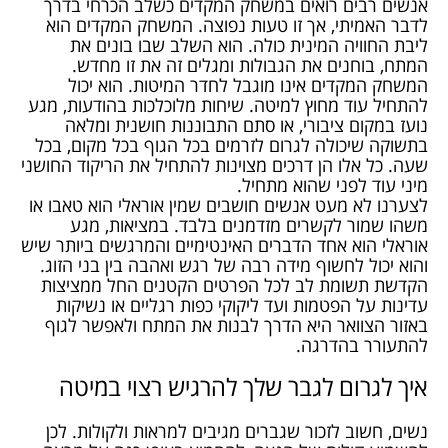
אנשים רבים רואים במשחק המקדים כשלב הכרחי בדרך
לדבר האמיתי, אך זו טעות נפוצה. המשחק המקדים הוא
ליבת החוויה המינית כולה. הוא השלב שבו בונים את
המתח, בוחנים את הגבולות ומגלים זה את זו מחדש.
המשחק המקדים אינו מוגבל לחדר המיטות. הוא יכול
להתחיל עוד מחוץ למיטה. שיחות מלוכלכות בהודעות, מגע
נועז במקום ציבורי, או סתם התבוננות חושנית ומלאה
בתשוקה שיכולה לגרום לזרמים בכל הגוף בכל מקום, בכל
שעה. כל אלו הן דרכים מצוינות להתחיל את הריקוד החושני
מיני עוד לפני שהוא מתחיל.
לצערנו לא מעט אנשים חושבים שמין אוראלי הוא טאבו או
משהו שמור לקשרים מזדמנים בלבד. במציאות, מגע
אוראלי הוא אחד הדברים האינטימיים והמרגשים ביותר שיש
והוא יכול לחשוף מידה רבה של רגש ואהבה בין בני הזוג.
הקדשת תשומת לב לכל הפרטים הקטנים החל ממציצות
עדינות על הפטמות ועד ליקוקי כפות רגליים או נשיקות
באזור הצוואר היא הדרך לבנות את המתח ולאפשר לגוף
להתעורר בהדרגה.
איך לגרום לגבר שלך להרגיש רצוי במיטה
נשים, חשוב לזכור שגברים מגיבים למראות ולקולות. לכן