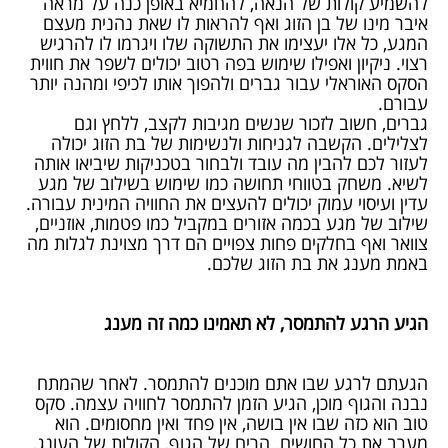
להשמיע קולות של הנאה, להחמיא באופן כנה על מראה
איבר מינו של בן הזוג ואף להראות לו שאת נהנית מעצם
המגע, כל אלו יעצימו את התשוקה שלו ויגרמו לו להרגיש
רצוי. ניקיון ואפילו שימוש בפה רטוב יכולים לשפר את חווית
הסקס האוראלי עבור גברים ולהפוך אותו לכיפי ומהנה יותר
עבורם.
גברים, חשוב לזכור שנשים מגיבות לקצב, ללחץ וגם
לצלילים. הקשבה לגניחות ולנשימות של בת הזוג יכולה
לעזור לכם להבין מה עובד ולבחור בטכניקות שיביאו אותה
לשיא. משחק בטווחי תחושה כמו שימוש בשילוב של מגע
עדין ועיסוי עמוק יכולים להעצים את החוויה המינית עבורה.
שילוב של מגע בכמה אזורים במקביל כמו פטמות, אוזניים,
צוואר ואף בחלקים פחות צפויים הם דרך מצוינת לגלות מה
באמת מענג את בת הזוג שלכם.
הגיע הרגע להתמסר, לא תאמינו כמה זה מענג
הגעתם לרגע שבו אתם מוכנים להתמסר. לאחר שהמתח
נבנה והגוף מוכן, הגיע הזמן להתמסר לחוויה עצמה. סקס
טוב הוא כזה שבו אין בושה, אין פחד ואין מחסומים. הוא
מערב את כל החושים. הריח של הגוף, הקולות של העונג,