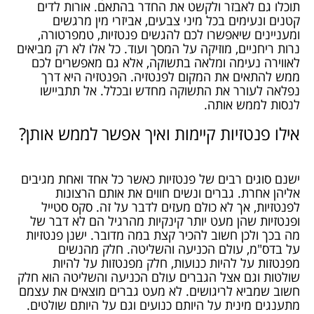
תוכלו גם לאבזר ולקשט את החדר בהתאם. אורות לדים
קטנים ונעימים בכל מיני צבעים, אביזרי מין מרגשים
ומעניינים שיאפשרו לכם להגשים פנטזיות, טמפרטורה,
נרות ריחניים, מוזיקה על המסך ועוד. כל אלו לא רק מביאים
לאווירה נעימה ומלאה בתשוקה, אלא גם מאפשרים לכם
ממש להתאים את המקום לפנטזיה. הפנטזיה היא דרך
נפלאה לעורר את התשוקה מחדש ובכלל. אל תתביישו
לנסות לממש אותה.
אילו פנטזיות קיימות ואיך אפשר לממש אותן?
ישנם סוגים רבים של פנטזיות כאשר כל אחד ואחת מגיבים
אליהן אחרת. גברים ונשים חווים את אותם הרצונות
לפנטזיות, אך לא כולם מעזים לדבר על זה. סקס סטייל
ופנטזיות שהן מעט יותר קינקיות מהרגיל הם לא דבר של
מה בכך ולכן חשוב להכיר קצת במה מדובר. ישנן פנטזיות
על בדס"מ, עולם הכניעה והשליטה. חלק מהנשים
מפנטזות על להיות כנועות, חלק מפנטזות על להיות
שולטות וגם אצל הגברים עולם הכניעה והשליטה הוא חלק
חשוב שמביא לריגושים. לא מעט גברים מוצאים את עצמם
מתענגים מינית על היותם כנועים וגם על היותם שולטים.