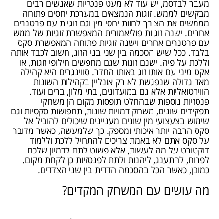
מעבר לבדסמ, יש עוד לא מעט פנטזיות שאנשים רבים
מבקשים לממש. זוגות הנמצאים במערכת יחסים פתוחה
מממשים את הצורך לחוות יחסי מין וגם זוגיות עם פרטנרים
אחרים. ישנה זוגיות פוליאמורית המאפשרת זוגיות של ממש
עם פרטנרים אחרים וישנה זוגיות פתוחה המאפשרת סקס
בלבד. ככל שיש הסכמה בין שני בני הזוג, חשוב לכבד אותה
וללכת על פיה. ישנם זוגות שגם מחפשים חילופי זוגות, או
אקט מיני עם אותו זוג באותו החדר. סווינגרים היא קהילה
מאד גדולה שנפגשת לא רק אונליין בקהילות השונות
הווירטואליות אלא גם במועדונים, בתי מלון, ברים ועוד.
פנטזיות נוספות שבהחלט תופסות מקום הן משחקי
תפקידים שונים, משחק דמויות שונות, תחפושות סקסיות וגם
שימוש בצעצועי מין שונים מעניינים שיכולים להוביל אל
סקס הרבה יותר איכותי ומספק. כך שלמעשה, כאשר מדובר
על סקס אתם לא באמת צריכים להתחיל ללכת וללמוד
דוקטורט על מה לעשות, אלא פשוט לתת לדמיון שלכם
לפרוח, להתענג, ליהנות ולתת לפנטזיות כן לקחת מקום.
כמובן, כאשר הכל בהסכמה הדדית בין שני הצדדים.
מה עושים עם המשחק המקדים?