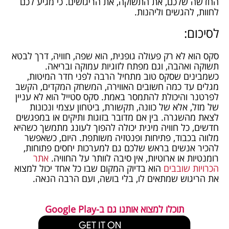
החדשה שלכם, את התשוקה, את הריגושים. כי מגיע לכם
לחוות, להגשים וליהנות.
לסיכום:
סקס הוא לא רק פעולה גופנית, הוא שפה, חוויה, דרך לבטא
תשוקה ואהבה, וגם מפתח לזוגיות עמוקה ובריאה.
כשמבינים שסקס טוב מתחיל הרבה לפני חדר המיטות,
מגלים עד כמה חשובים האווירה, המשחק המקדים, הקשב
לפרטנר והיכולת להתמסר באמת. סקס סטייל הוא לא עניין
של מזל, אלא של כוונה, תקשורת, ביטחון עצמי ונכונות
לצאת מהשגרה. בין אם מדובר בזוגות ותיקים או במפגשים
חדשים, כל חוויה מינית יכולה להפוך לעונג מתמשך כשהיא
מלווה בכבוד, פתיחות ופנטזיה משותפת. היום, כשאפשר
להכיר אנשים בראש שלכם גם למערכות יחסים פתוחות,
רומנטיות או ארוטיות, אין סיבה לוותר על החוויה.
אתר
הכרויות שובבים
הוא בדיוק המקום שבו כל אחד יכול למצוא
את הריגוש שמתאים לו, בלי בושה, ועם הרבה הנאה.
תוכלו למצוא אותנו גם ב-Google Play