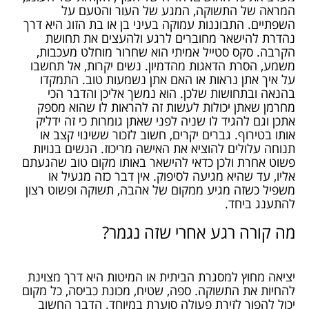
המראה של התשוקה, המגע של העור והטעם על
השפתיים. התבוננות עמוקה בעיני בן או בת הזוג היא דרך
נהדרת להישאר מחוברים לרגע ולהעצים את תחושת
הקרבה. סקס סטייל אמיתי הוא שחרור מוחלט מעכבות,
משמע, הסרת הדאגות מהדמיון. נשים יקרות, אל תחשבו
על איך אתן נראות או האם אתן נשמעות טוב. התמקדו
בהנאה ובתחושות שלכן. הוא נמשך אליכן והדבר הכי
מחרמן שאתן יכולות לעשות זה להראות לו שהוא מספק
אתכן וגם להגיד לו שניה לפני שאתן גומרות כי זה ידליק
אותו בטירוף. גברים יקרים, חשוב לזכור ששינוי קצב או
תנוחה עלולים להוציא את האישה מריכוז. הנשים בנויות
פשוט אחרת ולכן כדאי להישאר באותו מקום טוב שהגעתם
אליו, עד שהיא מגיעה לסיפוק. אין דבר כזה מגעיל או
משפיל כשזה מגיע ממקום של אהבה, תשוקה ופשוט רצון
להתענג ביחד.
מה קורה רגע אחרי שזה נגמר?
יציאה מחוץ למסגרת הביתית או המיטות היא דרך מצוינת
להחיות את התשוקה. ספה, שטיח, מכונת כביסה, כל מקום
יכול להפוך לזירת פעולה סוערת במיוחד. הדבר החשוב