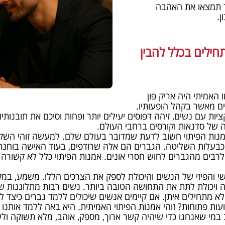
יך תמצאו את האהבה
.
חילים בכלל להבין
האמיתי היה אריק פון
שים מאשר בקהל הופעותיו.
ות עם נשים, זיהה דפוסים יעילים יותר ופחות וסיכם את תובנותי
 של סדנאות וקורסים ברחבי העולם.
מנות הפיתוי חשוב לדעת שמדובר בעולם שלם. למעשה זוהי השקפ
בעלות השליטה. הגברים הם אלה שרודפים, בעוד האישה בוחנת 
ים מהגברים לחוש חסרי אונים. אמנות הפיתוי כלל לא קשורה למ
 והפיזי של הנשים והיכולת לספק את הצרכים הללו. משמע, במ
יכולת לתת את התחושה הטובה ביותר. נשים רבות מתלוננות שגב
 מתחילים איתן. אם קיימים אנשים שיכולים ללמד גברים כיצד להב
עות פתוחות? זוהי אמנות הפיתוי האמיתית. היא באה ללמד אותנו 
מי שאנחנו כדי שיהיה קשר ארוך, מספק, אוהב, מלא תשוקה ולש