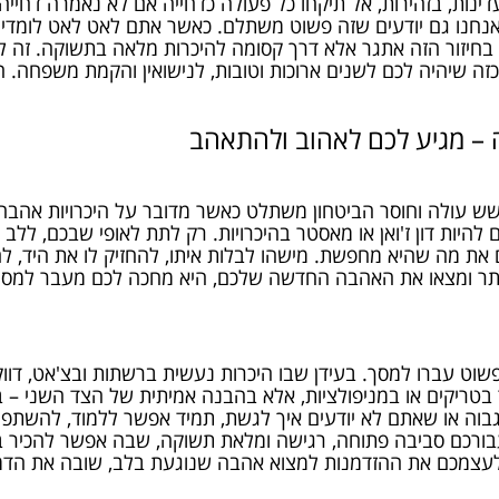
ינות, בזהירות, אל תיקחו כל פעולה כדחייה אם לא נאמרה דחייה
ך אנחנו גם יודעים שזה פשוט משתלם. כאשר אתם לאט לאט לומ
בחיזור הזה אתגר אלא דרך קסומה להיכרות מלאה בתשוקה. זה
 כזה שיהיה לכם לשנים ארוכות וטובות, לנישואין והקמת משפחה.
 – מגיע לכם לאהוב ולהתאהב
ש עולה וחוסר הביטחון משתלט כאשר מדובר על היכרויות אהבה. 
להיות דון ז'ואן או מאסטר בהיכרויות. רק לתת לאופי שבכם, ללב
ת מה שהיא מחפשת. מישהו לבלות איתו, להחזיק לו את היד, לה
תר ומצאו את האהבה החדשה שלכם, היא מחכה לכם מעבר למסך 
פשוט עברו למסך. בעידן שבו היכרות נעשית ברשתות ובצ'אט, דו
בטריקים או במניפולציות, אלא בהבנה אמיתית של הצד השני – ב
גבוה או שאתם לא יודעים איך לגשת, תמיד אפשר ללמוד, להשתפ
עבורכם סביבה פתוחה, רגישה ומלאת תשוקה, שבה אפשר להכיר בא
לעצמכם את ההזדמנות למצוא אהבה שנוגעת בלב, שובה את הדמי