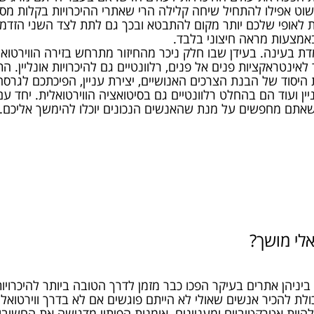
שוט אפילו להתחיל שיחה קלילה הרי שאתרי ההיכרויות בקלות מס
 לאופי שלכם יותר מקום להתבטא ובכך גם לתת לצד השני הזדמנו
אמצעות מראה חיצוני בלבד.
דת בעינה. בעידן שבו חלק ניכר מהחיזור מתרחש בזירה הווירט
לאינטראקציות פנים אל פנים, רלוונטיים גם להיכרויות אונליין. ה
 היסוד של הבנת הצרכים האנושיים, יצירת עניין, הפיכתכם לגרסה
ניין ועוד הם בהחלט רלוונטיים גם בסיטואציה הווירטואלית. יחד עם
 שאתם מחפשים על מנת שהאנשים הנכונים יוכלו להימשך אליכם.
אלי מושך?
ביניהן אתרים בעיקר הפכו כבר מזמן לדרך הטובה ביותר להיכרויות
ת להכיר אנשים שאולי לא הייתם פוגשים אם לא בדרך ווירטואלי
להיות אטרקטיביים ומעניינים. אומנות הפיתוי מדגישה את החשיב