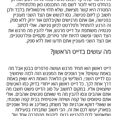
בהחלט כדאי לזכור לשם מה התכנסנו כאן מלכתחילה.
המטרה היא קשר מציאות, שלא תלוי ווירטואליות בלבד ולכן
חשוב כן ליזום פגישה. נסו לגשש אם הצד השני מעוניין
בפגישה, אם אתם מרגישים שקיבלתם אור ירוק ללא ספק
זה הרגע להתחיל ולפלרטט לכיוון פגישה. אולי לכתוב
פנטזיה משותפת על דייט מרגש, אולי להבין מה מרגש את
הצד השני ופשוט להיות יותר טיזרים, סקסיים ופלרטטניים.
אם הצד השני מעוניין אתם תדעו זאת ללא ספק.
מה עושים בדייט הראשון?
דייט ראשון הוא תמיד מרגש ועושה פרפרים בבטן אבל מה
באמת עושים? איך הופכים את המפגש הזה לכזה שימשיך
גם לדייט השני, השלישי וכן הלאה? האמת היא שאין באמת
דרך אחת לכך. כל דייט ראשון הוא ייחודי בדיוק כמו האנשים
שיוצאים אליו. במקום לחשוב על סוג הדייט פשוט חשבו מה
אתם אוהבים ונסו להבין מה מי שאתם פוגשים אוהבים. אולי
אתם טיפוסים של קפה ושיחה אינטימית בבית קפה שכונתי,
או שאולי דווקא אנרגיות של משחק באולינג או טיול אופניים
בפארק יעשו לכם את זה. הכי חשוב שתבחרו בפעילות
שתאפשר לכם להרגיש בנוח, ליהנות מהחברה אחד של