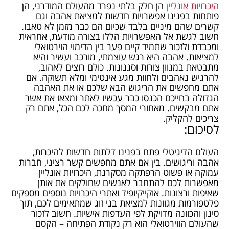
היכרויות אונליין
הן חלק בלתי נפרד מהעולם המודרני, הן
פותחות בפנינו אפשרויות חדשות למציאת אהבה וגם
קשרים שהם מיניים בלבד שכיום הם כבר מזמן לא טאבו.
חשוב לגשת אל האפשרויות הללו בצורה מודעת, אחראית
ומכבדת ולזכור שתמיד קיים פער בין הדימוי הוירטואלי
למציאות. אהבה היא רגש עוצמתי, מורכב ועשיר והיא
מתבטאת במגוון צורות וסגנונות. כולם רוצים לאהוב,
להרגיש נאהבים ולחוות מגע אינטימי ומלא תשוקה. אם
אתם מחפשים את הריגוש הבא שלכם או את האהבה
הגדולה בחייכם הכנסו כבר עכשיו לאתר ומצאו את אשר
אתם מבקשים. מאחורי המסך מחכה לכם הכל, אתם רק
צריכים להקליק.
לסיכום:
העולם הדיגיטלי פתח בפנינו דלתות חדשות להיכרות,
אהבה וריגושים. בין אם אתם מחפשים קשר רציני, חברות
עמוקה או פשוט הרפתקה מסקרנת, היכרויות אונליין
מאפשרות לכם להתחבר לאנשים שחולקים את אותן
שאיפות ורצונות. אוקייקיופיד ואתרי היכרויות נוספים מספקים
פלטפורמות מגוונות למציאת בני זוג שמתאימים לכם, תוך
סינון והכוונה מדויקת לפי העדפות אישיות. חשוב לזכור
שהעולם הווירטואלי הוא רק נקודת הפתיחה – הקסם