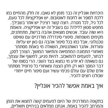
היכרויות אונליין זה כבר מזמן לא טאבו. זה חלק מהחיים כמו
ללכת לסופר או לחכות לאוטובוס. יש אפליקציות לכל טעם,
לכל גיל, לכל מטרה. רוצה קשר רציני? יש אתר בשבילך.
מחפש סטוץ ללילה? גם בשביל זה יש אפליקציה. והאמת
היא שזה עובד. אנשים מוצאים אהבה ברשת, מתחתנים,
מקימים משפחות. סיפורי סינדרלה מודרניים עם טוויסט
טכנולוגי. אבל כמו בכל סיפור אהבה גם כאן יש עליות
ומורדות. אתגר האותנטיות, השאלה מי באמת מסתתר
מאחורי התמונה המחמיאה והתיאור המושך. הצורך לסנן,
לבחור, לפעמים להתאכזב. להיות פגיע, לחשוף את עצמך,
גם כשאתה לא יודע מי נמצא בצד השני. הרי בסופו של
דבר המסך הוא רק חלון הצצה ומאחורי כל פרופיל מסתתר
אדם שלם עם עולם פנימי עשיר ועם סיפור חיים ייחודי
שכולנו רוצים להכיר.
איך באמת אפשר להכיר אונליין?
בתקופה המודרנית של היום לפעמים קשה למצוא את הזמן
והמרחב להכיר באמת. אנחנו ממלאים בגירויים ויזואליים,