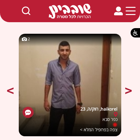
חמים באתר
2
2
haikorel, רווק/ה, 23
Liel18, רווק/
כפר סבא
כפר ס
צפה בפרופיל המלא >
צפה ב