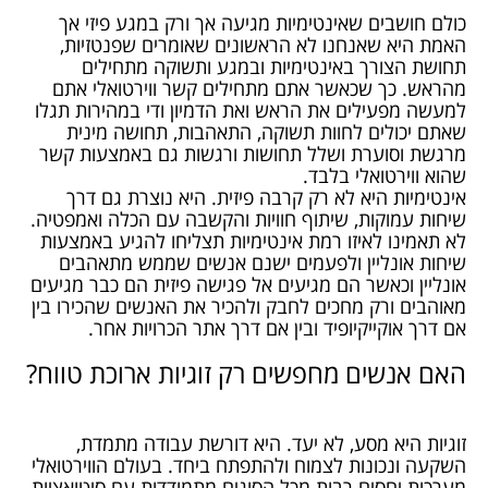
כולם חושבים שאינטימיות מגיעה אך ורק במגע פיזי אך
האמת היא שאנחנו לא הראשונים שאומרים שפנטזיות,
תחושת הצורך באינטימיות ובמגע ותשוקה מתחילים
מהראש. כך שכאשר אתם מתחילים קשר ווירטואלי אתם
למעשה מפעילים את הראש ואת הדמיון ודי במהירות תגלו
שאתם יכולים לחוות תשוקה, התאהבות, תחושה מינית
מרגשת וסוערת ושלל תחושות ורגשות גם באמצעות קשר
שהוא ווירטואלי בלבד.
אינטימיות היא לא רק קרבה פיזית. היא נוצרת גם דרך
שיחות עמוקות, שיתוף חוויות והקשבה עם הכלה ואמפטיה.
לא תאמינו לאיזו רמת אינטימיות תצליחו להגיע באמצעות
שיחות אונליין ולפעמים ישנם אנשים שממש מתאהבים
אונליין וכאשר הם מגיעים אל פגישה פיזית הם כבר מגיעים
מאוהבים ורק מחכים לחבק ולהכיר את האנשים שהכירו בין
אם דרך אוקייקיופיד ובין אם דרך אתר הכרויות אחר.
האם אנשים מחפשים רק זוגיות ארוכת טווח?
זוגיות היא מסע, לא יעד. היא דורשת עבודה מתמדת,
השקעה ונכונות לצמוח ולהתפתח ביחד. בעולם הווירטואלי
מערכות יחסים רבות מכל הסוגים מתמודדות עם סיטואציות