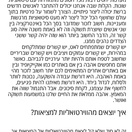
שונות. הקלות שבה אנחנו יכולים להתחבר לאנשים חדשים
ברשת יכולה ליצור פיתויים. הצורך לשמור על פרטיות בתוך
עולם שחושף הכל יכול ליצור לא מעט סיטואציות מרגשות
ומעניינות. חשוב לזכור שמדובר בסך הכל באינטרקציה בין
שני אנשים שיוצרת תשוקה וזה לא באמת משנה איזה סוג
קשר זה, הדבר החשוב ביותר הוא שזה יהיה קשר ששני
הצדדים נהנים ממנו.
יש קשרים שמתפתחים לאט, יש קשרים שמתלקחים
במהירות, יש קשרים עמוקים ויציבים ויש קשרים שבריריים
שחשוב לטפח אותם ולהיות יותר עירניים לגביהם. כאשר
אתם מחפשים אהבה בין אם באתרים כמו אוקייקיופיד ובין
אם באתרים אחרים המתאימים לכם יותר חשוב לזכור מהי
באמת האהבה. היא דורשת עבודה והשקעה, נכונות לוותר
ולסלוח, לגדול ביחד. היא דורשת מאיתנו להיות פגיעים,
לחשוף את עצמנו, לקחת סיכונים. אבל התגמול שווה את
המאמץ. אהבה ממלאת את החיים שלנו במשמעות תשוקה
ואושר.
איך יוצאים מהווירטואליות למציאות?
זה לא סוד שלא קל לצאת מהווירטואליות אל המציאות אך