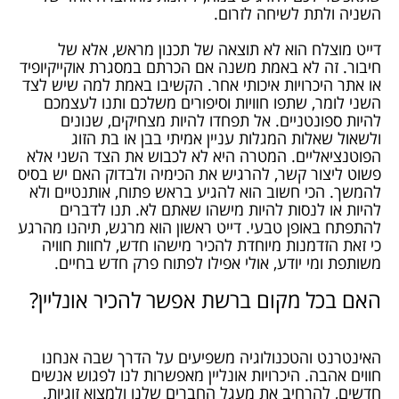
השניה ולתת לשיחה לזרום.
דייט מוצלח הוא לא תוצאה של תכנון מראש, אלא של
חיבור. זה לא באמת משנה אם הכרתם במסגרת אוקייקיופיד
או אתר היכרויות איכותי אחר. הקשיבו באמת למה שיש לצד
השני לומר, שתפו חוויות וסיפורים משלכם ותנו לעצמכם
להיות ספונטניים. אל תפחדו להיות מצחיקים, שנונים
ולשאול שאלות המגלות עניין אמיתי בבן או בת הזוג
הפוטנציאליים. המטרה היא לא לכבוש את הצד השני אלא
פשוט ליצור קשר, להרגיש את הכימיה ולבדוק האם יש בסיס
להמשך. הכי חשוב הוא להגיע בראש פתוח, אותנטיים ולא
להיות או לנסות להיות מישהו שאתם לא. תנו לדברים
להתפתח באופן טבעי. דייט ראשון הוא מרגש, תיהנו מהרגע
כי זאת הזדמנות מיוחדת להכיר מישהו חדש, לחוות חוויה
משותפת ומי יודע, אולי אפילו לפתוח פרק חדש בחיים.
האם בכל מקום ברשת אפשר להכיר אונליין?
האינטרנט והטכנולוגיה משפיעים על הדרך שבה אנחנו
חווים אהבה. היכרויות אונליין מאפשרות לנו לפגוש אנשים
חדשים, להרחיב את מעגל החברים שלנו ולמצוא זוגיות.