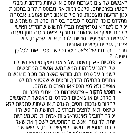
לאנשים שרוצים מערכות יחסים או שיחות מזדמנות מבלי
לפגוע בפרטיותם. פלטפורמות אלו מבוססות לרוב בתכונות
כגון הודעות מוצפנות, פרופילים אנונימיים ואמצעי אבטחה
מתקדמים כדי להבטיח סביבה בטוחה ופרטית. משתמשים
יכולים ליצור אינטראקציה מבלי לחשוש שהמידע האישי
שלהם ייחשף או שזהותם תיחשף. צ'אט שכזה נותן מענה
לאנשים שמעדיפים סודיות, לרבות אנשי עסקים, אישי
ציבור, אנשים עשירים ואחרים.
מהם היתרונות של צ'אט דיסקרטי שהופכים אותו לכל כך
פופולרי?
פרטיות -
אבן היסוד של צ'אט דיסקרטי היא היכולת
שלו להגן על זהות המשתמש. אנשים המחפשים
לשמור על פרטיותם, בוודאי כאשר הם מכירים אנשים
אחרים בתחילת הדרך, ורוצים שישפטו אותם לפי
אופיים ולא לפי הכסף או הפרסום שלהם.
חופש לחקור –
פלטפורמות כמו אתרי היכרויות
דיסקרטיים או צ'אטים דיסקרטיים מאפשרות לאנשים
לחקור מערכות יחסים, העדפות או שיחות סתמיות ללא
שיפוטיות או לחצים חברתיים. תחושת החופש הזו
יכולה להוביל לאינטראקציות אמיתיות ומשמעותיות
יותר. לדוגמה, אנשים המחפשים לשפוך את שעל
ליבם ומחפשים מישהו שיקשיב להם, או שאנשים