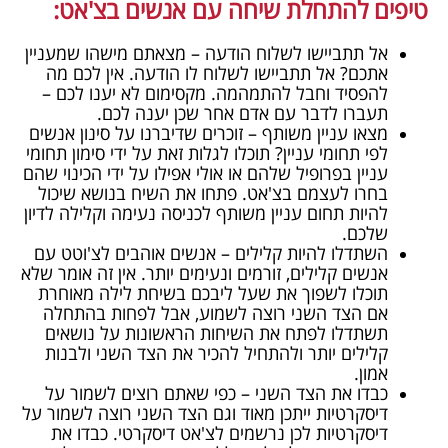
טיפים להתחלת שיחה עם אנשים בצ'אט:
אל תתביישו לשלוח הודעה – מצאתם מישהו שמעניין
אתכם? אל תתביישו לשלוח לו הודעה. אין לכם מה
להפסיד וחבל להתמהמה. מקסימום לא יענו לכם –
תעברו לדבר עם אדם אחר שכן יענה לכם.
מצאו עניין משותף – זוכרים שדיברנו על סינון אנשים
לפי תחומי עניין? תוכלו לגלות זאת על ידי סימון תחומי
עניין בפרופיל שלהם או אולי אפילו על ידי הכינוי שהם
בחרו לעצמם בצ'אט. פתחו את השיח בנושא שיכול
להיות תחום עניין משותף לכניסה נעימה וקלילה לדיון
שלכם.
השתדלו להיות קלילים – אנשים אוהבים לצ'וטט עם
אנשים קלילים, זורמים ונעימים יותר. אין זה אומר שלא
תוכלו לשפוך את שעל ליבכם בשיחת לילה מאוחרת
אם הצד השני רוצה לשמוע, אבל לפחות בהתחלה
תשתדלו לפתח את השיחות הראשונות על נושאים
קלילים יותר ולהתחיל להכיר את הצד השני ולבנות
אמון.
כבדו את הצד השני – כפי שאתם רוצים לשמור על
דיסקרטיות ייתכן מאוד וגם הצד השני רוצה לשמור על
דיסקרטיות לכן נרשמים לצ'אט דיסקרטי. כבדו את