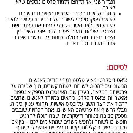
הצד השני ואל תלחצו ללמוד פרטים נוספים שלא
לצורך.
שמרו על שיח מכבד – אנשים מסוימים נרשמים
לצ'אט דיסקרטי כדי לשוחח על דברים שעשויים להיות
לא נעימים לצד השני רק כדי לרצות את עצמם ואת
הצרכים שלהם. תאמו ציפיות לגבי אופי השיח בין
הצדדים כבר מההתחלה ושוחחו עם מישהו שיכבד
אתכם ואתם תכבדו אותו.
לסיכום:
צ'אט דיסקרטי מציע פלטפורמה ייחודית לאנשים
המעוניינים להכיר, לשוחח ולפתח קשרים, תוך שמירה על
פרטיותם המלאה. בעידן שבו האינטרנט מספק אינספור
אפשרויות, צ'אט דיסקרטי מתאים במיוחד לאנשים שרוצים
להכיר את הצד השני על בסיס אישיות, תחומי עניין וכימיה,
מבלי לחשוף את פרטיהם האישיים. אתר הכרויות שובבים
מספק סביבה בטוחה ודיסקרטית, שבה תוכלו להרגיש
חופשיים לשוחח ולחפש קשרים שמתאימים לכם – בין אם
מדובר בשיחות קלילות, קשרים רציניים או אפילו שיתוף