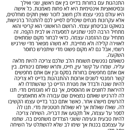
התנהגות עם בחורות בדייט בין אם ראשון, שני ואילך
ובסיטואציות אינטימיות היא לא פחות מאמנות. כל אישה
היא עולם בפני עצמו ולכן חשוב לזכור שאין חוקים מוחלטים,
אלא עקרונות מנחים שיכולים לסייע לכם להתנהל ברגישות,
בטאקט ובביטחון עצמי. הרושם הראשוני הוא קריטי והוא
מתחיל הרבה לפני שתגיעו למסעדה או לבית הקפה. זה
מתחיל עם ההזמנה עצמה. כדאי לבחור מקום שמתאים
לאווירה קלילה ולא מחייבת. לא משהו מפואר מדי שירגיש
רשמי, אבל גם לא מקום פשוט מדי שיתפרש כחוסר
השקעה.
כשאתם נפגשים תשומת הלב שלכם צריכה להיות מלאה
עליה. שמרו על קשר עין, חייכו, ותראו שאתם נינוחים. בין
אם אתם מחפשים בחורות בסקס ובין אם אתם מחפשים
קשר רומנטי לשנים ארוכות ההתנהגות בדייט לא צריכה
להיות שונה ולבדל את מטרת הדייט כך שהשתדלו לא
להיראות לחוצים או מהוססים, אך גם לא מוגזמים מדי. תנו
לה להרגיש שאתם נמצאים שם עבורה ולא מתאמצים
להרשים מישהו אחר. כאשר אתם כבר בדייט עצמו הקשיבו
לה. שאלו שאלות אך לא שאלות חטטניות מדי. תנו לה
לספר על עצמה, אל תקטעו את דבריה. השיחה צריכה
להיות טבעית ונעימה ששני הצדדים משתפים בה. שתפו
על עצמכם בכנות אך שימו לב שלא להשתלט על השיחה