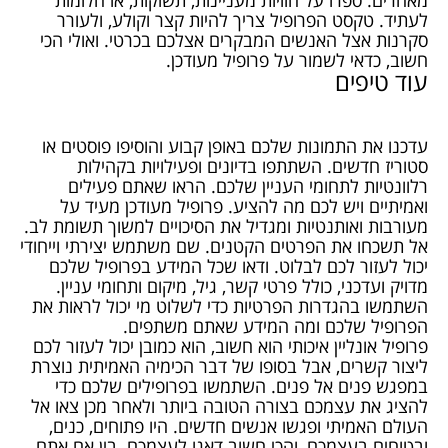
מאחרים. ספרו על חוויות מעניינות, תשוקות, או חלומות
לעתיד. טקסט הפרופיל צריך להיות קצר וקולע, ולעורר
סקרנות אצל האנשים המבקרים אצלכם בכרטי. ואולי הכי
חשוב, כדאי לשמור על פרופיל מעודכן.
עוד טיפים
עדכנו את התמונות שלכם באופן קבוע והוסיפו פוסטים או
סטוריז חדשים. השתתפו בדיונים ופעילויות בקהילות
רלוונטיות לתחומי העניין שלכם. הראו שאתם פעילים
ואמיתיים ויש לכם מה להציע. פרופיל מעודכן מעיד על
מעורבות ואותנטיות ומגדיל את הסיכויים למשוך תשומת לב.
אל תשכחו את הפרטים הקטנים. שם משתמש יצירתי וייחודי
יכול לעזור לכם לבלוט. ודאו שכל המידע בפרופיל שלכם
מדויק ועדכני, כולל פרטי קשר, גיל, מיקום ותחומי עניין.
השתמשו בהגדרות הפרטיות כדי לשלוט מי יכול לראות את
הפרופיל שלכם ומה המידע שאתם משתפים.
פרופיל אונליין איכותי הוא חשוב, הוא כמובן יכול לעזור לכם
ליצור קשרים, אבל בסופו של דבר הכימיה האמיתית נוצרת
במפגש פנים אל פנים. השתמשו בפרופילים שלכם כדי
להציג את עצמכם בצורה הטובה ביותר ולאחר מכן צאו אל
העולם האמיתי ופגשו אנשים חדשים. היו פתוחים, כנים,
ובטוחים בעצמכם, והכי חשוב דאגו לעצמכם. בין אם אתם