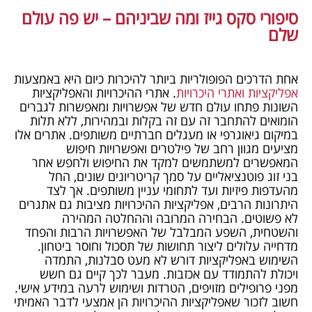
סיפורי סקס גייז ומה שביניהם – יש פה עולם
שלם
אחת הדרכים הפופולריות ביותר להיכרות כיום היא באמצעות
אפליקציות ואתרי היכרויות
. אתרי ההיכרויות והאפליקציות
השונות פתחו עולם חדש של אפשרויות ומאפשרות לגברים
הומואים להתחבר זה עם זה בקלות ובמהירות, ללא תלות
במיקום גיאוגרפי או מעגלים חברתיים משותפים. אתרים אלו
מציעים מגוון רחב של פילטרים ואפשרויות חיפוש
המאפשרים למשתמשים למקד את החיפוש ולחפש אחר
בני זוג פוטנציאליים על סמך קריטריונים שונים, החל
מהעדפות פיזיות ועד לתחומי עניין משותפים. אך לצד
היתרונות הרבים, אפליקציות ההיכרויות מציבות גם אתגרים
לא פשוטים. הבחירה המרובה וההחלטה המהירה
והשטחית, השפע המבלבל של האפשרויות הרבות והפחד
מדחייה עלולים ליצור תחושות של תסכול וחוסר ביטחון.
השימוש באפליקציות דורש לא מעט סבלנות, התמדה
ויכולת להתמודד עם אכזבות. מעבר לכך קיים גם חשש
מפני פרופילים מזויפים, הטרדות ושימוש לרעה במידע אישי.
חשוב לזכור שאפליקציות ההיכרויות הן אמצעי לדבר האמיתי