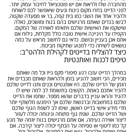
מהחברה שלו ולראות אם יש פוטנציאל לחיבור עמוק יותר.
לפני הדייט בחרו מקום נינוח ונעים שיאפשר לכם לשוחח
ולהכיר אחד את השני כמו בית קפה, בר או מסעדה שקטה.
לבשו בגדים שאתם מרגישים בהם בנוח ומושכים, כאלה
שישקפו את האישיות שלכם ויתאימו לאווירה של המקום.
הקפידו על היגיינה אישית טובה כולל מקלחת, גילוח אם
אתם אכן בעניין ובושם. כדאי גם לחשוב מראש על כמה
נושאים לשיחה כדי למנוע שתיקות מביכות.
כיצד להצליח בדייטים לקהילת הלהט"ב:
טיפים לכנות ואותנטיות
במהלך הדייט עזבו רגע סיפורי סקס גייז וכל מה שאתם
מכירים, הכי חשוב להגיע בזמן ולהראות שאתם מכבדים את
הזמן של הדייט שלכם. היו אותנטיים וכנים ותנו לדייט שלכם
להכיר אתכם באמת. הקשיבו בתשומת לב למה שיש לו
להגיד והראו עניין בדברים שהוא מספר. שתפו את הדייט
שלכם במחשבות וברגשות שלכם אך הימנעו מלשתף יותר
מדי מידע אישי בדייט ראשון. שימו לב לשפת הגוף שלכם
ושל הדייט שלכם. שפת גוף פתוחה ונינוחה יכולה לעזור
ליצור אווירה נעימה. אם אתם מרגישים בנוח יוזמה של מגע
קל כמו ליטוף או טפיחה על הכתף יכולה ליצור קירבה. אם
אתם שותים אלכוהול, עשו זאת במתינות. אלכוהול יכול