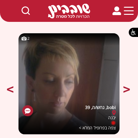
חמים באתר
2
2
bobi, גרוש/ה, 39
Meitali, רוו
יבנה
יבנה
צפה בפרופיל המלא >
צפה ב