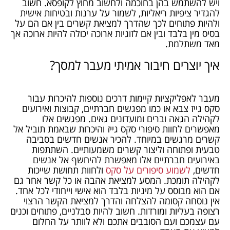
ויש להשתמש בהן בחוכמה ולחשוב מחוץ לקופסא. חשוב
להגדיר ציפיות ריאליות, לשמור על ערנות ובטיחות אישית
ולהיות פתוחים לכך שהדרך למציאת קשרים בין אם הם על
בסיס מין בלבד ובין אם לזוגיות ארוכה יכולה להיות ארוכה אך
מאד משתלמת.
איך יוצרים חיבור אמיתי מעבר למסך?
מעבר לאפליקציות קיימות דרכים נוספות להיכרות עבור
סקס גייז צבא או כמו מפגשים חברתיים, קבוצות ואירועים
לקהילה הגאה וברים ומועדונים גאים. מפגשים אלו
מאפשרים לחוות סיפורי סקס גייז והיכרות שבאמת תוביל אל
קשרים מרגשים במיוחד. להכיר אנשים חדשים בסביבה
טבעית ופתוחה וליצור קשרים משמעותיים. השתתפות
באירועים חברתיים אלו מאפשרת להיחשף אל אנשים
חדשים,
לשמוע סיפורים על סקס
ולחוות תחושת שייכות
לקהילה תומכת. המסע למציאת אהבה או כל קשר אחר גם
אם הוא מבוסס על מיניות בלבד הוא אישי וייחודי לכל אחד.
אין נוסחה קסומה להצלחה והדרך למציאת הקשר הרצוי
רצופה בעליות ומורדות. חשוב להיות סבלניים, פתוחים וכנים
עם עצמכם ועם הסובבים אתכם ולא לוותר על החלום