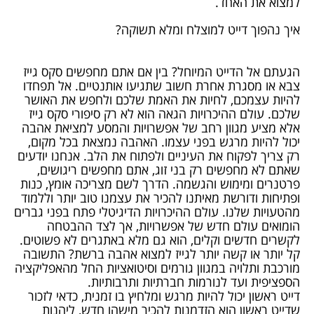
למצוא את האחד.
איך נהפוך דייט למוצלח ומלא תשוקה?
הגעתם אל הדייט המיוחל? בין אם אתם מחפשים סקס גייז
צבא או מסגרת אחרת חשוב שתגיעו אותנטיים. אל תפחדו
להיות עצמכם, לחיות את האמת שלכם ולחפש את האושר
שלכם. עולם ההיכרויות הגאה הוא לא רק סיפורי סקס גייז
אלא מציע מגוון רחב של אפשרויות והמסע למציאת אהבה
יכול להיות מרגש בפני עצמו. האהבה נמצאת בכל מקום,
רק צריך לפקוח את העיניים ולפתוח את הלב. אנחנו יודעים
שאתם לא מחפשים רק בני זוג, אתם מחפשים ריגושים,
פרטנרים ומימוש והגשמה. הדרך לשם מצריכה אומץ, כנות
ופתיחות ודורשת מאיתנו להכיר את עצמנו טוב יותר וללמוד
מהטעויות שלנו. עולם ההיכרויות הדיגיטלי פתח בפני גברים
הומואים עולם חדש של אפשרויות, אך לצד ההבטחה
לקשרים חדשים וקלים, הוא גם מלא באתגרים לא פשוטים.
קל יותר או קשה יותר לגייז למצוא אהבה ברשת? התשובה
מורכבת ותלויה במגוון גורמים וסיטואציות החל מהאפליקציה
הספציפית ועד לנורמות חברתיות ותרבותיות.
דייט ראשון יכול להיות מרגש ומלחיץ בו זמנית, כדאי לזכור
שדייט ראשון הוא הזדמנות להכיר מישהו חדש, ליהנות