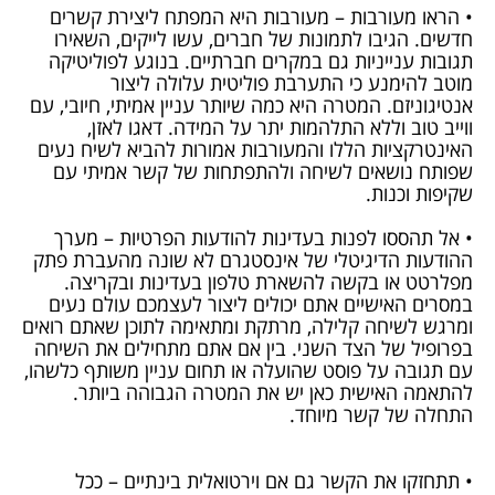
• הראו מעורבות – מעורבות היא המפתח ליצירת קשרים
חדשים. הגיבו לתמונות של חברים, עשו לייקים, השאירו
תגובות ענייניות גם במקרים חברתיים. בנוגע לפוליטיקה
מוטב להימנע כי התערבת פוליטית עלולה ליצור
אנטיגוניזם. המטרה היא כמה שיותר עניין אמיתי, חיובי, עם
ווייב טוב וללא התלהמות יתר על המידה. דאגו לאזן,
האינטרקציות הללו והמעורבות אמורות להביא לשיח נעים
שפותח נושאים לשיחה ולהתפתחות של קשר אמיתי עם
שקיפות וכנות.
• אל תהססו לפנות בעדינות להודעות הפרטיות – מערך
ההודעות הדיגיטלי של אינסטגרם לא שונה מהעברת פתק
מפלרטט או בקשה להשארת טלפון בעדינות ובקריצה.
במסרים האישיים אתם יכולים ליצור לעצמכם עולם נעים
ומרגש לשיחה קלילה, מרתקת ומתאימה לתוכן שאתם רואים
בפרופיל של הצד השני. בין אם אתם מתחילים את השיחה
עם תגובה על פוסט שהועלה או תחום עניין משותף כלשהו,
להתאמה האישית כאן יש את המטרה הגבוהה ביותר.
התחלה של קשר מיוחד.
• תתחזקו את הקשר גם אם וירטואלית בינתיים – ככל