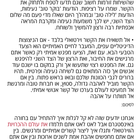
שהשיחות זורמות חשוב שגם תדעו לטפח ולתחזק את
הקשר. שמרו על רציפות. הודעות 'בוקר טוב' נעימות,
הודעות 'לילה טוב' ובמהלך היום שאלו מדי פעם מה שלום
הצד השני, יש לכך משמעות נעימה ומקרבת המראה
אכפתיות רבה ורצון להמשיך ולשוחח.
• אל תשאירו את הקשר וירטואלי בלבד - אם הניצוצות
הדיגיטליים עפים, המעבר לחיים האמיתיים הוא הצעד
הטבעי הבא. עם זאת, הציעו מפגש אמיתי רק כאשר אתם
מרגישים את החיבור, ואת הרצון של הצד השני להיפגש
גם. את המפגש רצוי שתעשו אך ורק במקום בו ישנם עוד
אנשים אך כזה המתאים גם לשיחה נעימה ופרטית. תהיו
ברורים לגבי הכוונות שלכם ובואו בראש פתוח. בין אם
הקשר מוביל לאהבה גדולה, סטוץ, או חברות טובה ומרגשת
אל תמעיטו לעולם בערכו של קשר אנושי אמיתי.
אל תוותרו על אהבה
לסיכום:
אנחנו יודעים שזה לא קל לגלות איך להתחיל עם בחורה
באינסטגרם אבל לאט לאט אתם תלמדו
את עולם ההכרויות
הווירטואלי ותגלו איך ליצור קשרים אמיתיים ומרגשים. בין
אם אתם מחפשים אהבת אמת לשנים ארוכות ובין אם אתם