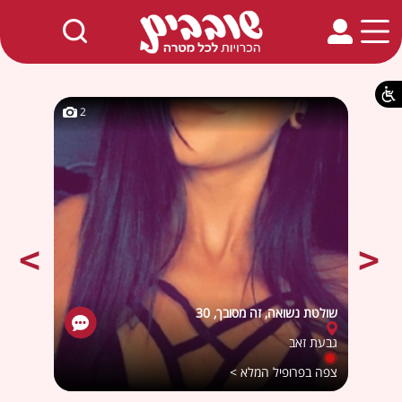
חמים באתר
2
2
שולטת נשואה, זה מסובך, 30
סיגל, , 
גבעת זאב
צפה בפרופיל המלא >
צפה ב