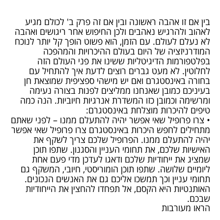
בין אם זו אהבה ראשונה ובין אם זה פרק ב' לכולם מגיע
לאהוב ולהרגיש נאהבים ולכן החיפוש אחר ריגושים ואהבה
לא נעלם לעולם. עם הזמן, הוא פשוט הופך קל יותר לנוכח
המודרניזציה של היום בעולם ההיכרויות והמהפכה
בפלטפורמות הדיגיטליות ששינו את פני העולם הזה
לחלוטין. לא מעט גברים רוצים לדעת איך להתחיל עם
בחורה באינסטגרם ואם יש מישהי ספציפית שמוצאת חן
בעיניכם כמובן שאנחנו ממליצים לפנות בצורה נעימה
ומרשימה וכמובן כזו המשדרת אנרגיות חיוביות. הנה כמה
טיפים להיכרות מוצלחת באינסטגרם:
• צרו פרופיל שאי אפשר יהיה להתעלם ממנו – לפני שאתם
מתחילים לחפש היכרות באינסטגרם צרו פרופיל שאי אפשר
יהיה להתעלם ממנו. הפרופיל שלכם צריך לשקף את
האישיות שלכם, את תחומי העניין והסגנון. שתפו תוכן
שמציג את ייחודיות שלכם ודאגו לעדכן מדי פעם אחת
ליומיים שלושה. שתפו תוכן הומוריסטי, חיובי, המשקף גם
תחומי עניין וכך תמשכו אליכם גם את האנשים הנכונים.
האותנטיות היא הקסם, אל תפחדו להחצין את הייחודיות
שבכם.
הראו מעורבות