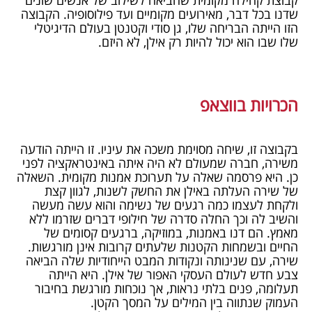
קבוצת קהילה מקומית שהביאה לשילוב של אנשים שונים
שדנו בכל דבר, מאירועים מקומיים ועד פילוסופיה. הקבוצה
הזו הייתה הבריחה שלו, גן סודי וקטנטן בעולם הדיגיטלי
שלו שבו הוא יכול להיות רק אילן, לא היזם.
הכרויות בווצאפ
בקבוצה זו, שיחה מסוימת משכה את עיניו. זו הייתה הודעה
משירה, חברה שמעולם לא היה איתה באינטראקציה לפני
כן. היא פרסמה שאלה על תערוכת אמנות מקומית. השאלה
של שירה העלתה באילן את החשק לשנות, לגוון קצת
ולקחת לעצמו כמה רגעים של נשימה והוא עשה מעשה
והשיב לה וכך החלה סדרה של חילופי דברים שזרמו ללא
מאמץ. הם דנו באמנות, במוזיקה, ברגעים קסומים של
החיים ובשמחות הקטנות שלעתים קרובות אינן מורגשות.
שירה, עם שנינותה ונקודות המבט הייחודיות שלה הביאה
צבע חדש לעולם העסקי האפור של אילן. היא הייתה
תעלומה, פנים בלתי נראות, אך נוכחות מורגשת בחיבור
העמוק שנתווה בין המילים על המסך הקטן.