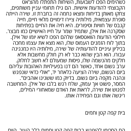
כשהימים הפכו לשבועות, השיחות התפתלו מהצ'אט
הקבוצתי להודעות אישיות. הם גילו תחומי עניין משותפים,
צחקו מאותן בדיחות ומצאו נחמה זה בחברת זו. שירה הייתה
סופרת עצמאית, מילותיה ציירו דימויים מלאי חיים, חייה
קנבס של חוויות וסיפורים. היא חיה את החיים בפתיחות
שסקרנה את אילן, שתמיד שמר על חייו האישיים כמו מבצר.
חילופי הודעות הוואטסאפ שלהם הפכו לשיא יומו של אילן.
בתוך לוח הזמנים העמוס שלו, הוא מצא את עצמו מחכה
בכיליון עיניים להודעותיה של שירה, מילותיה היו כמנגינה
עבורו. הוא הבין שהוא כבר לא רק חולק מחשבות אלא
חלקים מהנשמה שלו, פיסות שמעולם לא חשב לחלוק.
ערב גשום אחד, כאשר הם דנו בפעילויות האהובות עליהם
ביום הגשום, שירה הציעה כלאחר יד, "אולי כדאי שנפגש
ונהנה מקפה ביום גשום. בדיוק כמו ששנינו אוהבים".
המסר, פשוט אך עמוק, שלח רגש בלבו של אילן. המחשבה
לפגוש את שירה, לראות את האדם שמאחורי המילים,
ריגשה אותו וגם הפחידה אותו.
בית קפה קטן וחמים
הם הסכימו להיפגש בבית קפה קטן וחמים בלב העיר. היום