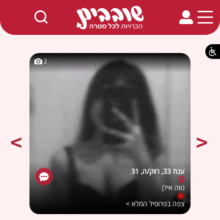
חמים באתר
2
2
ענת 33, רווק/ה, 31
ליאתתת
נווה אילן
ירושל
צפה בפרופיל המלא >
צפה ב