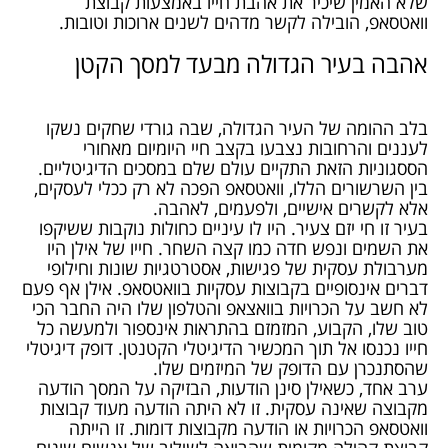
שלא האמין שיכיר את אהבת חייו באמצעות קבוצת
וואטסאפ, הובילה לקשר מדהים לשנים ארוכות וטובות.
אהבה בעיר הגדולה מבעד למסך הקטן
בלב ההומה של העיר הגדולה, שבה גורדי שחקים נשקו
לעננים והרחובות נצבעו בקצב חיי היומיום מאחורי
הססגוניות הזאת התקיים עולם שלם במסכים הדיגיטליים.
בין השרשורים הללו, וואטסאפ הפכה לא רק ככלי לעסקים,
אלא לקשרים אישיים, ולפעמים, לאהבה.
בעיר זו חי יזם צעיר. היו לו עיניים כחולות נוקבות ששיקפו
את השמים ונפש חדה כמו קצה השחר. חייו של אילן היו
מערבולת עסקית של פגישות, אסטרטגיות שונות וחילופי
דברים אינסופיים בקבוצות עסקיות בוואטסאפ. אילן אף פעם
לא חשב על הכרויות בוואצאפ והטלפון שלו היה החבר הכי
טוב שלו, הקבוע, המזמזם בהתראות אינספור ולמעשה כל
חייו נכנסו אל תוך המכשיר הדיגיטלי הקטנטן. דופק דיגיטלי
שהסתנכרן עם הדופק של המיזמים שלו.
ערב אחד, כשאילן סינן הודעות, הבזיקה על המסך הודעה
מקבוצה שאינה עסקית. זו לא היתה הודעה מעוד קבוצות
וואטסאפ הכרויות או הודעה מקבוצות דומות. זו הייתה