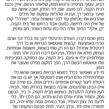
הגיע, עטוף בציפייה וריגוש מתוק שלאחר הגשם. אילן נכנס
לבית הקפה, לבו פועם. שם, ליד החלון, ישבה אישה עם
שיער ערמוני רך, ועיניה שלוליות עמוקות של מילים
שהרגיש את נוכחותן עוד לפני ששוחח עמה. "שירה?" קולו
של אילן היה לחישה, כמעט אבוד ברחשו של בית הקפה.
"כן, אילן?" החיוך שלה היה כמו עלות השחר, חם ומזמין.
בזמן שהם דיברו, העולם הדיגיטלי דעך ומי בכלל זכר שהם
הכירו באמצעות קבוצות וואטסאפ הכרויות או כל דרך
דיגיטלית אחרת? הם היו רק שתי נשמות, חשופות ואמיתיות.
הצחוק מילא את החלל, ועיניהם דיברו הרבה יותר ממה
שמילותיהן יכלו אי פעם. בית הקפה, עם המוזיקה הסביבתית
שלו וטשטוש הגשם הרך, הפך למקום מפלט שעוצר את
הזמן.
מי ידע שאפשר בכלל למצוא הכרויות בווצאפ שהוא כלי
שמלכתחילה כולם הכירו אותו לעסקים? אך יש בו גם את
היכולת ליצור קשרים אמיתיים נדירים ויפים. גם שירה וגם
אילן הבינו שלפעמים, אהבה נמצאת במרחק מסר, חבויה
לעין ומחכה להתגלות. כשיצאו מבית הקפה, יד ביד, הגשם
פסק, והותיר אחריו עולם מרגש וחדש. הם הלכו יחד, בלי
לדעת מה צופן העתיד, אבל בטוחים שמה שלא יהיה, הם
יתמודדו איתו יחד. ובלב העיר, תחת מבטם הפקוחה של